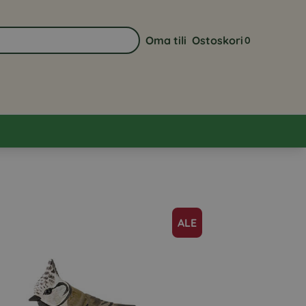
Oma tili
Ostoskori
0
Siirry sivulle Oma tili
Näytä ostoskor
ALE