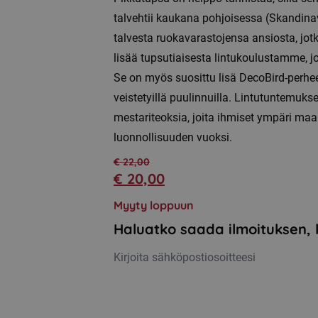
talvehtii kaukana pohjoisessa (Skandina
talvesta ruokavarastojensa ansiosta, jotk
lisää tupsutiaisesta lintukoulustamme, j
Se on myös suosittu lisä DecoBird-perhe
veistetyillä puulinnuilla. Lintutuntemu
mestariteoksia, joita ihmiset ympäri maa
luonnollisuuden vuoksi.
€
22,00
€
20,00
Alkuperäinen
Nykyinen
hinta
hinta
Myyty loppuun
oli:
on:
Haluatko saada ilmoituksen, 
€ 22,00.
€ 20,00.