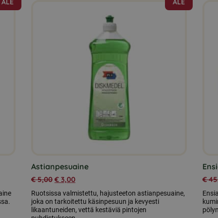
ALE
ALE
Astianpesuaine
Ens
€
5,00
€
3,00
€
45
aine
Ruotsissa valmistettu, hajusteeton astianpesuaine,
Ensi
ssa.
joka on tarkoitettu käsinpesuun ja kevyesti
kumim
likaantuneiden, vettä kestäviä pintojen
pölyn