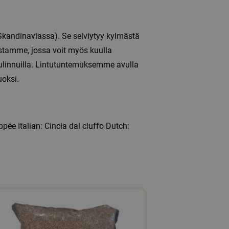
(Skandinaviassa). Se selviytyy kylmästä
lustamme, jossa voit myös kuulla
uulinnuilla. Lintutuntemuksemme avulla
uoksi.
ée Italian: Cincia dal ciuffo Dutch: