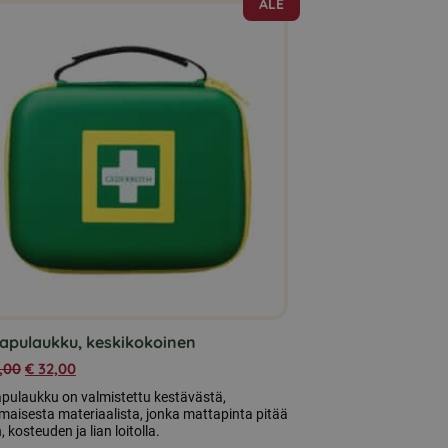
ALE
iapulaukku, keskikokoinen
,00
€
32,00
apulaukku on valmistettu kestävästä,
aisesta materiaalista, jonka mattapinta pitää
, kosteuden ja lian loitolla.