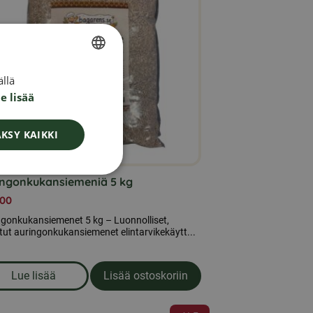
llä
SWEDISH
e lisää
FINNISH
DANISH
KSY KAIKKI
NORWEGIAN
ingonkukansiemeniä 5 kg
,00
ngonkukansiemenet 5 kg – Luonnolliset,
tut auringonkukansiemenet elintarvikekäytt...
Lue lisää
Lisää ostoskoriin
om produkten Auringonkukansiemeniä 5 kg