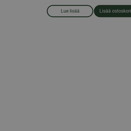
Lue lisää
Lisää ostoskori
om produkten Astianpesukonee