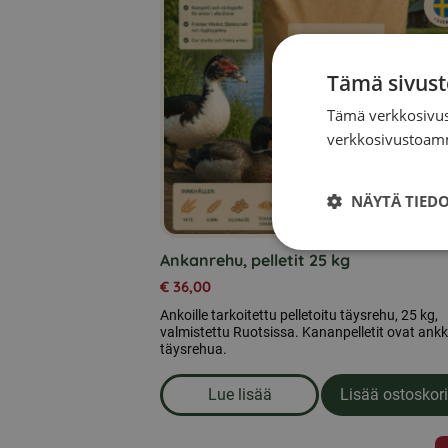
Tämä sivust
Tämä verkkosivus
verkkosivustoamm
NÄYTÄ TIED
Ankanrehu, pelletit 25 kg
€
36,00
Ankoille tarkoitettu pelletoitu täysrehu, 25 kg,
valmistettu Ruotsissa. Kananpelletit ovat ank
täysrehua.
Lue lisää
Lisää ostoskori
om produkten Ankanrehu, pelle