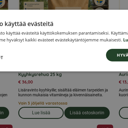
o käyttää evästeitä
to käyttää evästeitä käyttökokemuksen parantamiseksi. Käyttämä
e hyväksyt kaikki evästeet evästekäytäntöjemme mukaisesti.
Lu
HYVÄ
OT
Kyyhkysrehua 25 kg
Aur
€
36,00
€
13
Lisäravinto kyyhkyille; sisältää eläimen tarpeiden ja
Auri
kojen
kunnon mukaisia vitamiineja ja kivennäisaineita.
kuori
Vain 3 jäljellä varastossa
in
Lue lisää
Lisää ostoskoriin
tit 25 kg
om produkten Kyyhkysrehua 25 kg