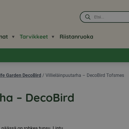
Products
search
nat
Tarvikkeet
Riistanruoka
life Garden DecoBird
/
Villieläinpuutarha – DecoBird Tofsmes
rha – DecoBird
n päässä on rohkea tupsu. Lintu