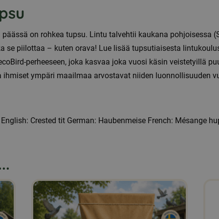
upsu
n päässä on rohkea tupsu. Lintu talvehtii kaukana pohjoisessa 
a se piilottaa – kuten orava! Lue lisää tupsutiaisesta lintukou
ecoBird-perheeseen, joka kasvaa joka vuosi käsin veistetyillä p
ta ihmiset ympäri maailmaa arvostavat niiden luonnollisuuden v
 English: Crested tit German: Haubenmeise French: Mésange hupp
..