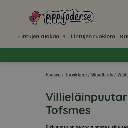
Pippifoder logo
Lintujen ruokaa
Lintujen ruokinta
Ka
Etusivu
/
Tarvikkeet
/
Woodbirds
/
Wild
Villieläinpuuta
Tofsmes
Pikkutupsu on helppo tunnistaa, sillä se