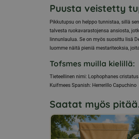
Puusta veistetty t
Pikkutupsu on helppo tunnistaa, sillä se
talvesta ruokavarastojensa ansiosta, jotk
linnunlaulua. Se on myös suosittu lisä D
luomme näitä pieniä mestariteoksia, joi
Tofsmes muilla kielillä:
Tieteellinen nimi: Lophophanes cristatus
Kuifmees Spanish: Herrerillo Capuchino
Saatat myös pitää.