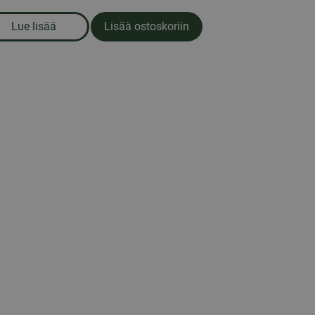
Lue lisää
Lisää ostoskoriin
om produkten Ensiapulaukku, keskikokoinen