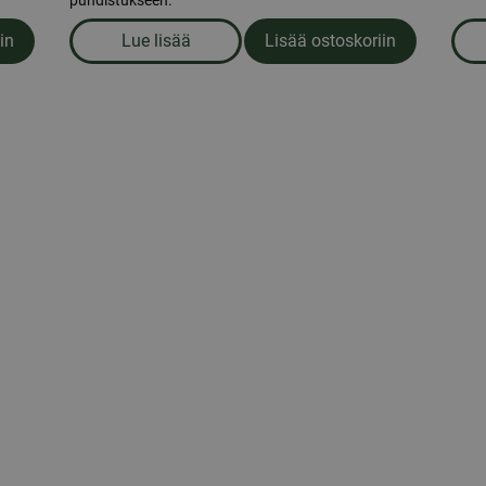
puhdistukseen.
in
Lue lisää
Lisää ostoskoriin
n tabletit, 100 kpl
om produkten Astianpesuaine