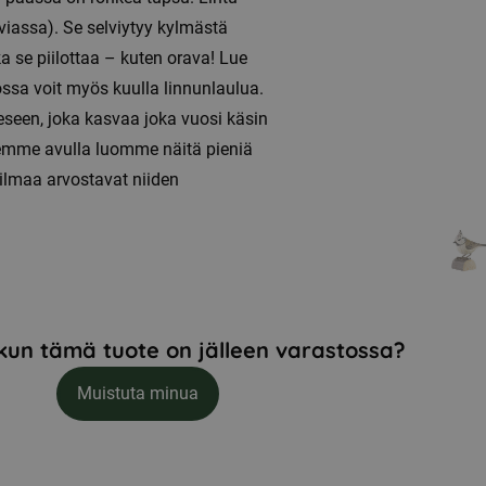
viassa). Se selviytyy kylmästä
a se piilottaa – kuten orava! Lue
ossa voit myös kuulla linnunlaulua.
eseen, joka kasvaa joka vuosi käsin
ksemme avulla luomme näitä pieniä
ilmaa arvostavat niiden
kun tämä tuote on jälleen varastossa?
Muistuta minua