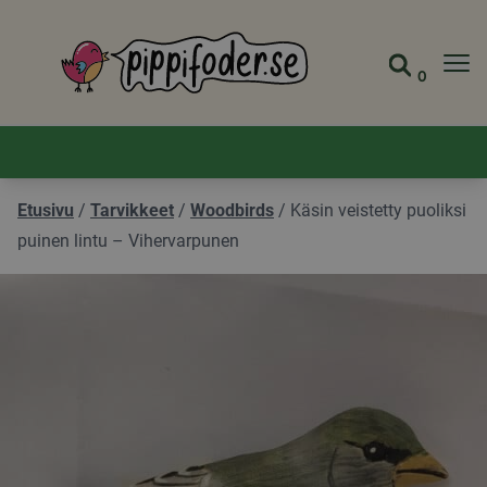
Pippifoder logo
0
Siirry s
Näytä 
Etusivu
/
Tarvikkeet
/
Woodbirds
/
Käsin veistetty puoliksi
puinen lintu – Vihervarpunen