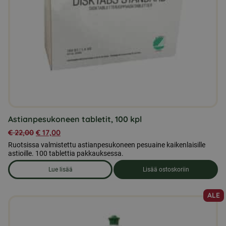
Astianpesukoneen tabletit, 100 kpl
€
22,00
€
17,00
Ruotsissa valmistettu astianpesukoneen pesuaine kaikenlaisille
astioille. 100 tablettia pakkauksessa.
Lue lisää
Lisää ostoskoriin
om produkten Astianpesukoneen tabletit, 100 kpl
ALE