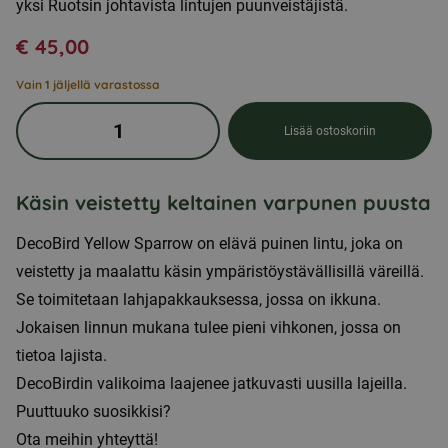
yksi Ruotsin johtavista lintujen puunveistäjistä.
€
45,00
Vain 1 jäljellä varastossa
Käsin
Lisää ostoskoriin
veistetty
puoliksi
puinen
Käsin veistetty keltainen varpunen puusta
lintu
DecoBird Yellow Sparrow on elävä puinen lintu, joka on
-
veistetty ja maalattu käsin ympäristöystävällisillä väreillä.
Vihervarpunen
Se toimitetaan lahjapakkauksessa, jossa on ikkuna.
määrä
Jokaisen linnun mukana tulee pieni vihkonen, jossa on
tietoa lajista.
DecoBirdin valikoima laajenee jatkuvasti uusilla lajeilla.
Puuttuuko suosikkisi?
Ota meihin yhteyttä!