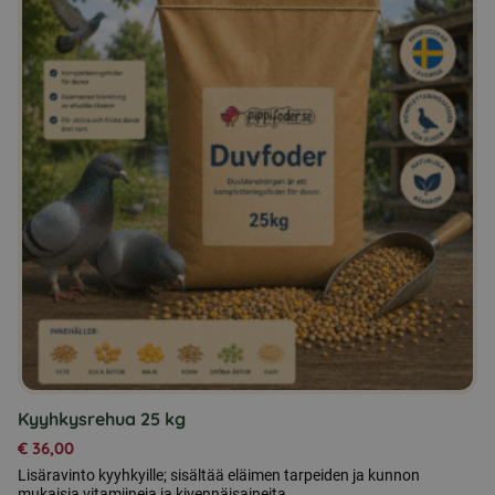
Kyyhkysrehua 25 kg
€
36,00
Lisäravinto kyyhkyille; sisältää eläimen tarpeiden ja kunnon
mukaisia vitamiineja ja kivennäisaineita.