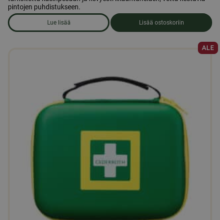
pintojen puhdistukseen.
Lue lisää
Lisää ostoskoriin
om produkten Astianpesuaine
ALE