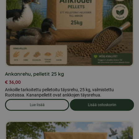
Ankanrehu, pelletit 25 kg
€
36,00
Ankoille tarkoitettu pelletoitu täysrehu, 25 kg, valmistettu
Ruotsissa. Kananpelletit ovat ankkojen täysrehua.
Lue lisää
Lisää ostoskoriin
om produkten Ankanrehu, pelletit 25 kg