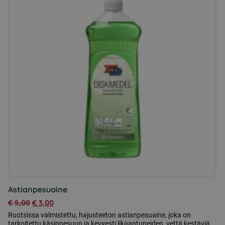
Astianpesuaine
€
5,00
€
3,00
Ruotsissa valmistettu, hajusteeton astianpesuaine, joka on
tarkoitettu käsinpesuun ja kevyesti likaantuneiden, vettä kestäviä