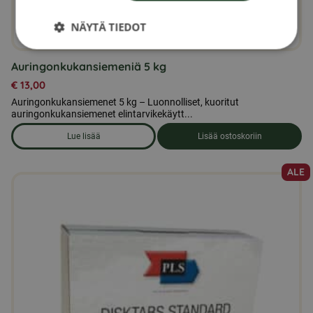
NÄYTÄ TIEDOT
Auringonkukansiemeniä 5 kg
€
13,00
Auringonkukansiemenet 5 kg – Luonnolliset, kuoritut
auringonkukansiemenet elintarvikekäytt...
Lue lisää
Lisää ostoskoriin
om produkten Auringonkukansiemeniä 5 kg
ALE