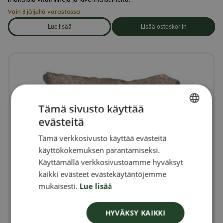
Vain 3 jäljellä varastossa
Lue lisää
Lisää ostoskoriin
om produkten Kyyhkysrehua 25 kg
Tämä sivusto käyttää
evästeitä
SWEDISH
Tämä verkkosivusto käyttää evästeitä
FINNISH
käyttökokemuksen parantamiseksi.
DANISH
Käyttämällä verkkosivustoamme hyväksyt
kaikki evästeet evästekäytäntöjemme
NORWEGIAN
mukaisesti.
Lue lisää
HYVÄKSY KAIKKI