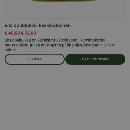
Ensiapulaukku, keskikokoinen
€
45,00
€
32,00
Ensiapulaukku on valmistettu kestävästä, kumimaisesta
materiaalista, jonka mattapinta pitää pölyn, kosteuden ja lian
loitolla.
Lue lisää
Lisää ostoskoriin
om produkten Ensiapulaukku, keskikokoinen