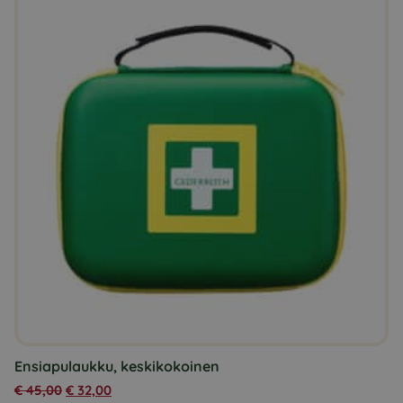
Ensiapulaukku, keskikokoinen
€
45,00
€
32,00