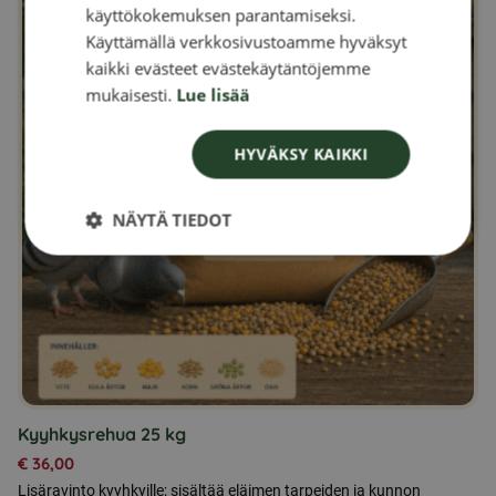
käyttökokemuksen parantamiseksi.
DANISH
Käyttämällä verkkosivustoamme hyväksyt
kaikki evästeet evästekäytäntöjemme
NORWEGIAN
mukaisesti.
Lue lisää
HYVÄKSY KAIKKI
NÄYTÄ TIEDOT
Kyyhkysrehua 25 kg
€
36,00
Lisäravinto kyyhkyille; sisältää eläimen tarpeiden ja kunnon