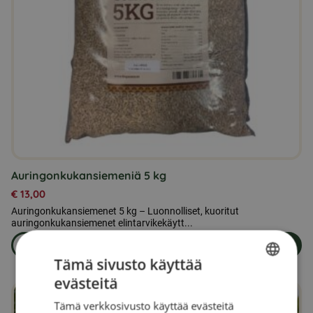
Auringonkukansiemeniä 5 kg
€
13,00
Auringonkukansiemenet 5 kg – Luonnolliset, kuoritut
auringonkukansiemenet elintarvikekäytt...
Lue lisää
Lisää ostoskoriin
om produkten Auringonkukansiemeniä 5 kg
Tämä sivusto käyttää
evästeitä
SWEDISH
Tämä verkkosivusto käyttää evästeitä
FINNISH