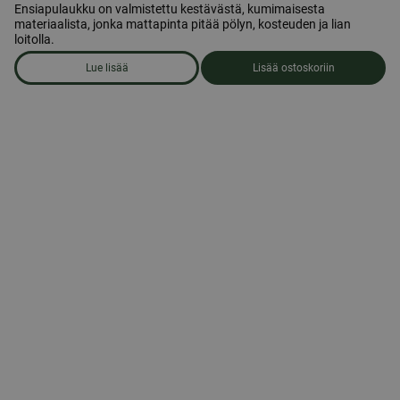
Ensiapulaukku on valmistettu kestävästä, kumimaisesta
materiaalista, jonka mattapinta pitää pölyn, kosteuden ja lian
loitolla.
Lue lisää
Lisää ostoskoriin
om produkten Ensiapulaukku, keskikokoinen