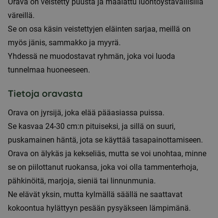
Orava on veistetty puusta ja maalattu luontoystävällisillä
väreillä.
Se on osa käsin veistettyjen eläinten sarjaa, meillä on
myös jänis, sammakko ja myyrä.
Yhdessä ne muodostavat ryhmän, joka voi luoda
tunnelmaa huoneeseen.
Tietoja oravasta
Orava on jyrsijä, joka elää pääasiassa puissa.
Se kasvaa 24-30 cm:n pituiseksi, ja sillä on suuri,
puskamainen häntä, jota se käyttää tasapainottamiseen.
Orava on älykäs ja kekseliäs, mutta se voi unohtaa, minne
se on piilottanut ruokansa, joka voi olla tammenterhoja,
pähkinöitä, marjoja, sieniä tai linnunmunia.
Ne elävät yksin, mutta kylmällä säällä ne saattavat
kokoontua hylättyyn pesään pysyäkseen lämpimänä.