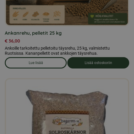
Ankanrehu, pelletit 25 kg
€
36,00
Ankoille tarkoitettu pelletoitu täysrehu, 25 kg, valmistettu
Ruotsissa. Kananpelletit ovat ankkojen täysrehua.
Lue lisää
Lisää ostoskoriin
om produkten Ankanrehu, pelletit 25 kg