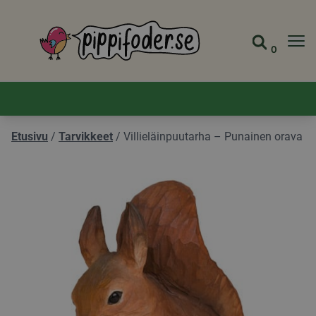
Pippifoder logo
0
Siirry s
Näytä 
Etusivu
/
Tarvikkeet
/
Villieläinpuutarha – Punainen orava