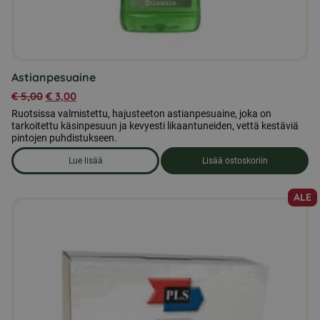
Astianpesuaine
€
5,00
€
3,00
Ruotsissa valmistettu, hajusteeton astianpesuaine, joka on
tarkoitettu käsinpesuun ja kevyesti likaantuneiden, vettä kestäviä
pintojen puhdistukseen.
Lue lisää
Lisää ostoskoriin
om produkten Astianpesuaine
ALE