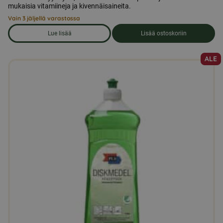
mukaisia vitamiineja ja kivennäisaineita.
Vain 3 jäljellä varastossa
Lue lisää
Lisää ostoskoriin
om produkten Kyyhkysrehua 25 kg
ALE