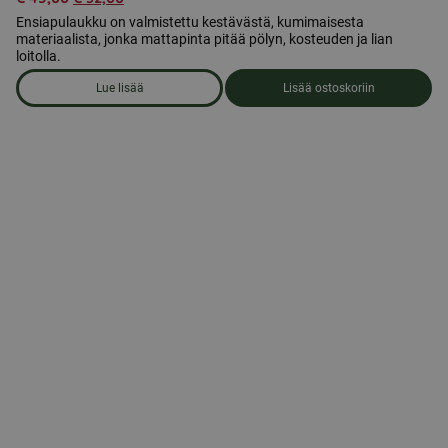
Ensiapulaukku on valmistettu kestävästä, kumimaisesta
materiaalista, jonka mattapinta pitää pölyn, kosteuden ja lian
loitolla.
Lue lisää
Lisää ostoskoriin
om produkten Ensiapulaukku, keskikokoinen