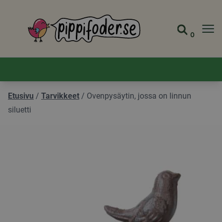
Pippifoder logo
0
Siirry s
Näytä 
Etusivu
/
Tarvikkeet
/
Ovenpysäytin, jossa on linnun
siluetti