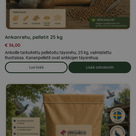
Ankanrehu, pelletit 25 kg
€
36,00
Ankoille tarkoitettu pelletoitu täysrehu, 25 kg, valmistettu
Ruotsissa. Kananpelletit ovat ankkojen täysrehua.
Lue lisää
Lisää ostoskoriin
om produkten Ankanrehu, pelletit 25 kg