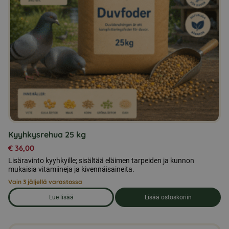
Kyyhkysrehua 25 kg
€
36,00
Lisäravinto kyyhkyille; sisältää eläimen tarpeiden ja kunnon
mukaisia vitamiineja ja kivennäisaineita.
Vain 3 jäljellä varastossa
Lue lisää
Lisää ostoskoriin
om produkten Kyyhkysrehua 25 kg