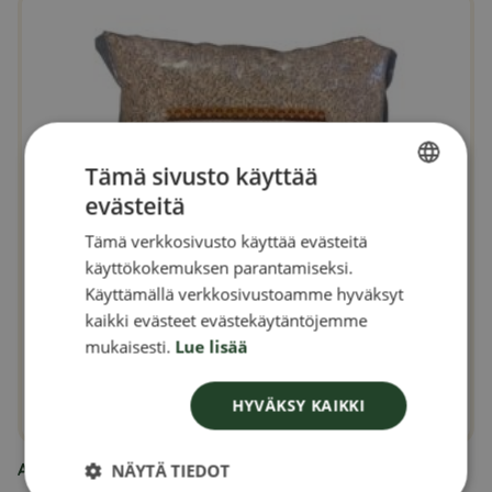
Tämä sivusto käyttää
evästeitä
SWEDISH
Tämä verkkosivusto käyttää evästeitä
FINNISH
käyttökokemuksen parantamiseksi.
DANISH
Käyttämällä verkkosivustoamme hyväksyt
kaikki evästeet evästekäytäntöjemme
NORWEGIAN
mukaisesti.
Lue lisää
HYVÄKSY KAIKKI
Auringonkukansiemeniä 5 kg
NÄYTÄ TIEDOT