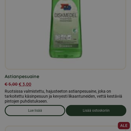
Astianpesuaine
€
5,00
€
3,00
Ruotsissa valmistettu, hajusteeton astianpesuaine, joka on
tarkoitettu käsinpesuun ja kevyesti likaantuneiden, vettä kestäviä
pintojen puhdistukseen.
Lue lisää
Lisää ostoskoriin
om produkten Astianpesuaine
ALE