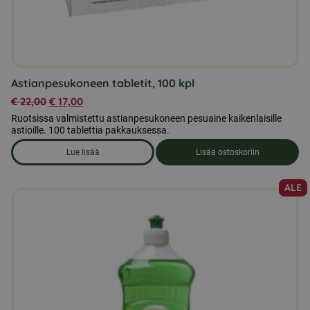
Astianpesukoneen tabletit, 100 kpl
€
22,00
€
17,00
Ruotsissa valmistettu astianpesukoneen pesuaine kaikenlaisille
astioille. 100 tablettia pakkauksessa.
Lue lisää
Lisää ostoskoriin
om produkten Astianpesukoneen tabletit, 100 kpl
ALE