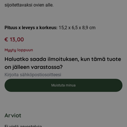
sijoitettavaksi ovien alle.
Pituus x leveys x korkeus:
15,2 x 6,5 x 8,9 cm
€
13,00
Myyty loppuun
Haluatko saada ilmoituksen, kun tämä tuote
on jälleen varastossa?
Muistuta minua
Arviot
Ei vielä arvosteluja