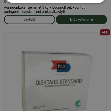
€
13,00
Auringonkukansiemenet 5 kg – Luonnolliset, kuoritut
auringonkukansiemenet elintarvikekäytt...
Lue lisää
Lisää ostoskoriin
om produkten Auringonkukansiemeniä 5 kg
ALE