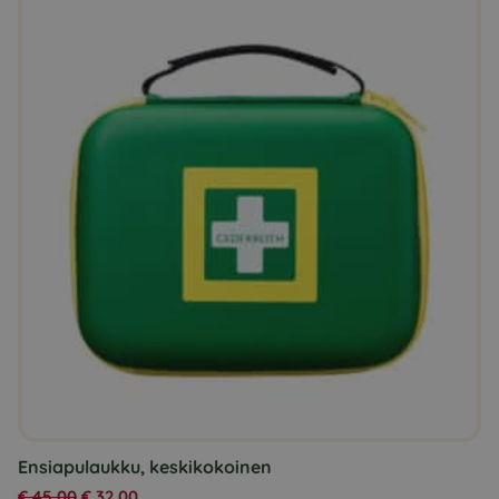
Ensiapulaukku, keskikokoinen
€
45,00
€
32,00