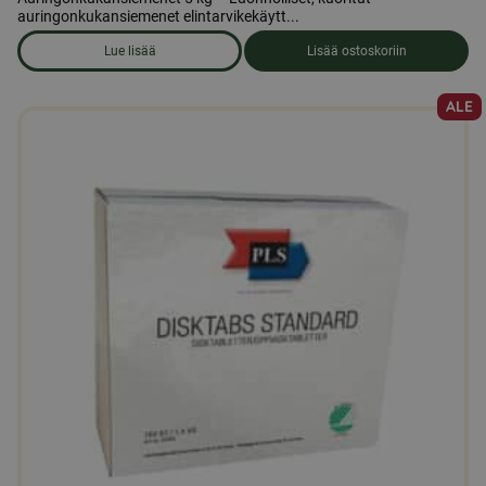
auringonkukansiemenet elintarvikekäytt...
Lue lisää
Lisää ostoskoriin
om produkten Auringonkukansiemeniä 5 kg
ALE