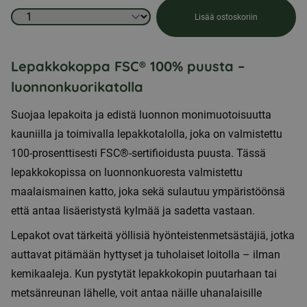
Lepakkokoppa,
Lisää ostoskoriin
jossa
on
Lepakkokoppa FSC® 100% puusta –
kuorikatos
luonnonkuorikatolla
määrä
Suojaa lepakoita ja edistä luonnon monimuotoisuutta
kauniilla ja toimivalla lepakkotalolla, joka on valmistettu
100-prosenttisesti FSC®-sertifioidusta puusta. Tässä
lepakkokopissa on luonnonkuoresta valmistettu
maalaismainen katto, joka sekä sulautuu ympäristöönsä
että antaa lisäeristystä kylmää ja sadetta vastaan.
Lepakot ovat tärkeitä yöllisiä hyönteistenmetsästäjiä, jotka
auttavat pitämään hyttyset ja tuholaiset loitolla – ilman
kemikaaleja. Kun pystytät lepakkokopin puutarhaan tai
metsänreunan lähelle, voit antaa näille uhanalaisille