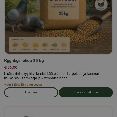
Kyyhkysrehua 25 kg
€
36,00
Lisäravinto kyyhkyille; sisältää eläimen tarpeiden ja kunnon
mukaisia vitamiineja ja kivennäisaineita.
Vain 3 jäljellä varastossa
Lue lisää
Lisää ostoskoriin
om produkten Kyyhkysrehua 25 kg