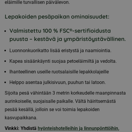
eläimille turvallisen päivälevon.
Lepakoiden pesäpaikan ominaisuudet:
Valmistettu 100 % FSC®-sertifioidusta
puusta – kestävä ja ympäristöystävällinen.
Luonnonkuorikatto lisää eristystä ja naamiointia.
Kapea sisäänkäynti suojaa petoeläimiltä ja vedolta.
Ihanteellinen useille ruotsalaisille lepakkolajeille
Helppo asentaa julkisivuun, puuhun tai latoon.
Sijoita pesä vähintään 3 metrin korkeudelle maanpinnasta
aurinkoiselle, suojaisalle paikalle. Vältä häiritsemästä
pesää kesällä, jolloin se voi toimia lepakoiden
kasvupaikkana.
Vinkki: Yhdistä
hyönteishotelleihin ja
linnunpönttöihin,