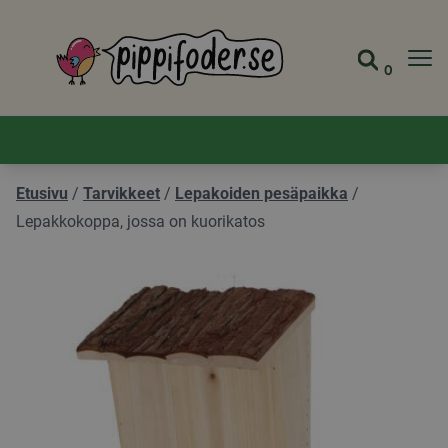
Pippifoder logo
0
Siirry s
Näytä 
Etusivu
/
Tarvikkeet
/
Lepakoiden pesäpaikka
/
Lepakkokoppa, jossa on kuorikatos