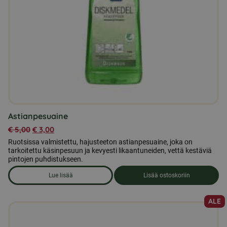
Astianpesuaine
€
5,00
€
3,00
Ruotsissa valmistettu, hajusteeton astianpesuaine, joka on
tarkoitettu käsinpesuun ja kevyesti likaantuneiden, vettä kestäviä
pintojen puhdistukseen.
Lue lisää
Lisää ostoskoriin
om produkten Astianpesuaine
ALE