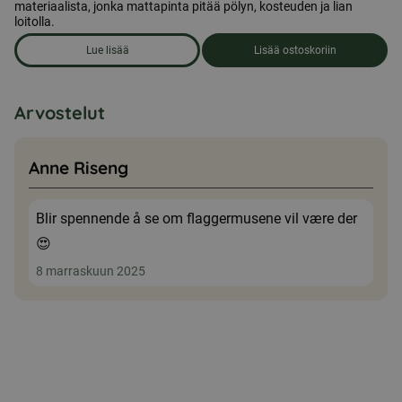
materiaalista, jonka mattapinta pitää pölyn, kosteuden ja lian
loitolla.
Lue lisää
Lisää ostoskoriin
om produkten Ensiapulaukku, keskikokoinen
Arvostelut
Anne Riseng
Blir spennende å se om flaggermusene vil være der
😍
8 marraskuun 2025