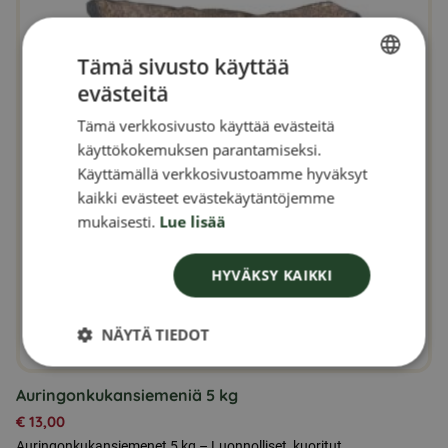
Tämä sivusto käyttää
evästeitä
SWEDISH
Tämä verkkosivusto käyttää evästeitä
FINNISH
käyttökokemuksen parantamiseksi.
DANISH
Käyttämällä verkkosivustoamme hyväksyt
kaikki evästeet evästekäytäntöjemme
NORWEGIAN
mukaisesti.
Lue lisää
HYVÄKSY KAIKKI
NÄYTÄ TIEDOT
Auringonkukansiemeniä 5 kg
€
13,00
Auringonkukansiemenet 5 kg – Luonnolliset, kuoritut