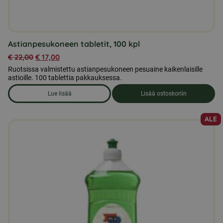
Astianpesukoneen tabletit, 100 kpl
€
22,00
€
17,00
Ruotsissa valmistettu astianpesukoneen pesuaine kaikenlaisille
astioille. 100 tablettia pakkauksessa.
Lue lisää
Lisää ostoskoriin
om produkten Astianpesukoneen tabletit, 100 kpl
ALE