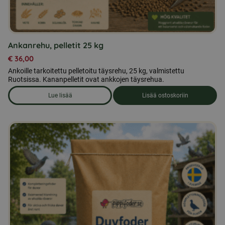
Ankanrehu, pelletit 25 kg
€
36,00
Ankoille tarkoitettu pelletoitu täysrehu, 25 kg, valmistettu
Ruotsissa. Kananpelletit ovat ankkojen täysrehua.
Lue lisää
Lisää ostoskoriin
om produkten Ankanrehu, pelletit 25 kg