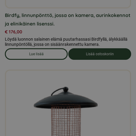
Birdfy, linnunpönttö, jossa on kamera, aurinkokennot
ja elinikäinen lisenssi.
€
176,00
Löydä luonnon salainen elämä puutarhassasi Birdfyllä, älykkäällä
linnunpöntöllä, jossa on sisäänrakennettu kamera.
Lue lisää
Lisää ostoskoriin
om produkten Birdfy, linnunpönttö, jossa on kamera, aurinkoke