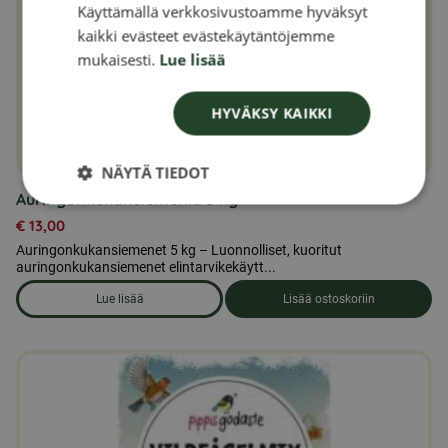
DANISH
Käyttämällä verkkosivustoamme hyväksyt
kaikki evästeet evästekäytäntöjemme
NORWEGIAN
mukaisesti.
Lue lisää
HYVÄKSY KAIKKI
NÄYTÄ TIEDOT
Auringonkukansiemeniä 5 kg
€
13,00
Auringonkukansiemenet 5 kg – Luonnolliset, kuoritut
auringonkukansiemenet elintarvikekäytt...
Lue lisää
Lisää ostoskoriin
om produkten Auringonkukansiemeniä 5 kg