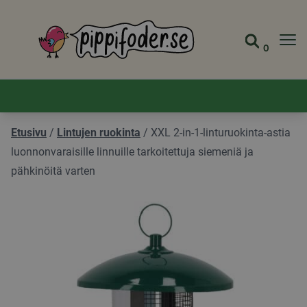
Pippifoder logo
0
Siirry s
Näytä 
Etusivu
/
Lintujen ruokinta
/
XXL 2-in-1-linturuokinta-astia
luonnonvaraisille linnuille tarkoitettuja siemeniä ja
pähkinöitä varten