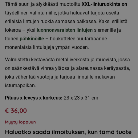
Tämä suuri ja älykkäästi muotoiltu
XXL-linturuokinta on
täydellinen valinta niille, jotka haluavat tarjota useita
erilaisia lintujen ruokia samassa paikassa. Kaksi erillistä
lokeroa – yksi
luonnonvaraisten lintujen
siemenille ja
toinen
pähkinöille
– houkuttelee puutarhaanne
monenlaisia lintulajeja ympäri vuoden.
Valmistettu kestävästä metalliverkosta ja muovista, jossa
on säänkestävä vihreä yläosa ja alareunassa keräysastia,
joka vähentää vuotoja ja tarjoaa linnuille mukavan
istumapaikan.
Pituus x leveys x korkeus:
23 x 23 x 31 cm
€
36,00
Myyty loppuun
Haluatko saada ilmoituksen, kun tämä tuote