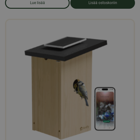
Lue lisää
Lisää ostoskoriin
om produkten Villiintyneiden lintujen sekoitus ilman kuorta 