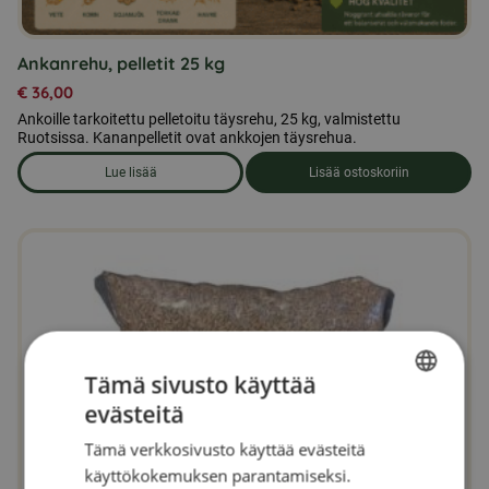
Ankanrehu, pelletit 25 kg
€
36,00
Ankoille tarkoitettu pelletoitu täysrehu, 25 kg, valmistettu
Ruotsissa. Kananpelletit ovat ankkojen täysrehua.
Lue lisää
Lisää ostoskoriin
om produkten Ankanrehu, pelletit 25 kg
Tämä sivusto käyttää
evästeitä
SWEDISH
Tämä verkkosivusto käyttää evästeitä
FINNISH
käyttökokemuksen parantamiseksi.