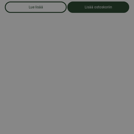
Lue lisää
Lisää ostoskoriin
om produkten Musta metallinen syöttölaite muttereille