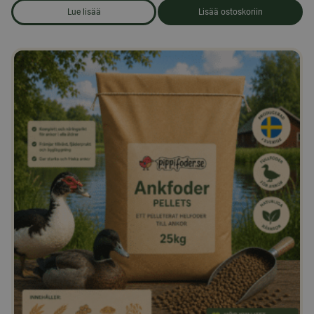
Lue lisää
Lisää ostoskoriin
om produkten Kyyhkysrehua 25 kg