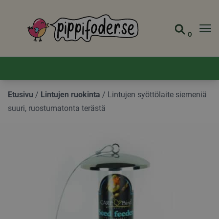
Pippifoder logo
0
Siirry s
Näytä 
Etusivu
/
Lintujen ruokinta
/
Lintujen syöttölaite siemeniä
suuri, ruostumatonta terästä