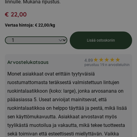
linnulle. Mukana ripustus.
€
22,00
Vertaa hintoja:
€
22,00
/kg
Lintujen
Lisää ostoskoriin
syöttölaite
siemeniä
★
★
★
★
★
★
4.89
Arvostelukatsaus
suuri,
perustuu 19:n arvosteluihin
Monet asiakkaat ovat erittäin tyytyväisiä
ruostumatonta
ruostumattomasta teräksestä valmistettuun lintujen
terästä
ruokintalaatikkoon (koko: large), jonka arvosanana on
määrä
pääasiassa 5. Useat arvioijat mainitsevat, että
ruokintalaatikkoa on helppo täyttää ja pestä, mikä lisää
sen käyttömukavuutta. Asiakkaat arvostavat myös
tyylikästä muotoilua ja vakautta, mikä tekee tuotteesta
sekä toimivan että esteettisesti miellyttävän. Vaikka