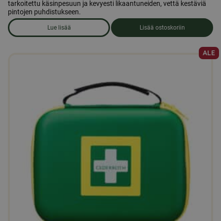
tarkoitettu käsinpesuun ja kevyesti likaantuneiden, vettä kestäviä
pintojen puhdistukseen.
Lue lisää
Lisää ostoskoriin
om produkten Astianpesuaine
ALE