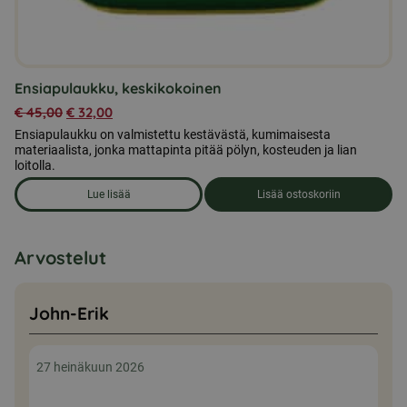
Ensiapulaukku, keskikokoinen
€
45,00
€
32,00
Ensiapulaukku on valmistettu kestävästä, kumimaisesta
materiaalista, jonka mattapinta pitää pölyn, kosteuden ja lian
loitolla.
Lue lisää
Lisää ostoskoriin
om produkten Ensiapulaukku, keskikokoinen
Arvostelut
John-Erik
27 heinäkuun 2026