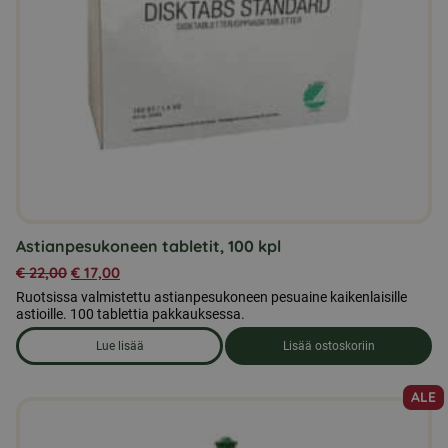
Astianpesukoneen tabletit, 100 kpl
€
22,00
€
17,00
Ruotsissa valmistettu astianpesukoneen pesuaine kaikenlaisille
astioille. 100 tablettia pakkauksessa.
Lue lisää
Lisää ostoskoriin
om produkten Astianpesukoneen tabletit, 100 kpl
ALE