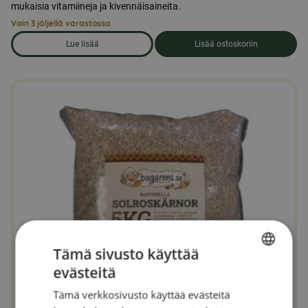
mukaisia vitamiineja ja kivennäisaineita.
Vain 3 jäljellä varastossa
Lue lisää
Lisää ostoskoriin
om produkten Kyyhkysrehua 25 kg
Tämä sivusto käyttää
evästeitä
SWEDISH
Tämä verkkosivusto käyttää evästeitä
FINNISH