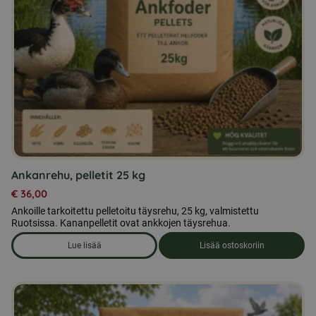
Ankanrehu, pelletit 25 kg
€
36,00
Ankoille tarkoitettu pelletoitu täysrehu, 25 kg, valmistettu
Ruotsissa. Kananpelletit ovat ankkojen täysrehua.
Lue lisää
Lisää ostoskoriin
om produkten Ankanrehu, pelletit 25 kg