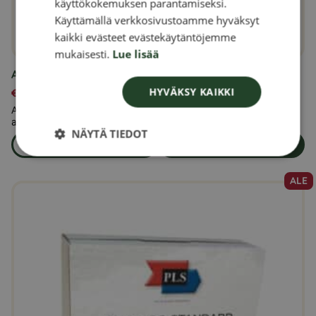
käyttökokemuksen parantamiseksi.
DANISH
Käyttämällä verkkosivustoamme hyväksyt
kaikki evästeet evästekäytäntöjemme
NORWEGIAN
mukaisesti.
Lue lisää
Auringonkukansiemeniä 5 kg
HYVÄKSY KAIKKI
€
13,00
Auringonkukansiemenet 5 kg – Luonnolliset, kuoritut
auringonkukansiemenet elintarvikekäytt...
NÄYTÄ TIEDOT
Lue lisää
Lisää ostoskoriin
om produkten Auringonkukansiemeniä 5 kg
ALE