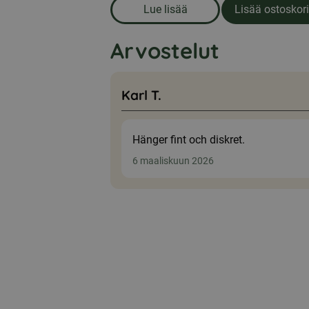
Lue lisää
Lisää ostoskori
om produkten Astianpesuain
Arvostelut
Karl T.
Hänger fint och diskret.
6 maaliskuun 2026