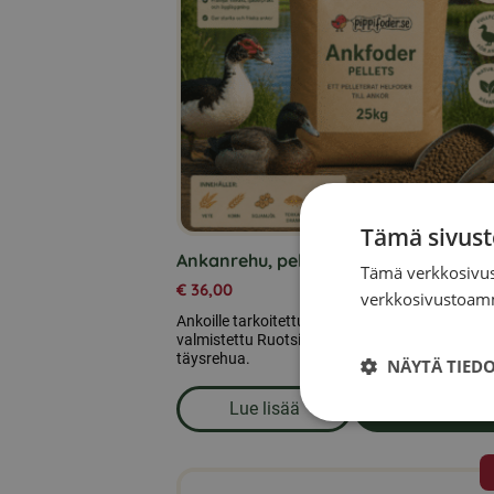
Tämä sivust
Ankanrehu, pelletit 25 kg
Tämä verkkosivus
€
36,00
verkkosivustoamm
Ankoille tarkoitettu pelletoitu täysrehu, 25 kg,
valmistettu Ruotsissa. Kananpelletit ovat ank
täysrehua.
NÄYTÄ TIED
Lue lisää
Lisää ostoskori
om produkten Ankanrehu, pelle