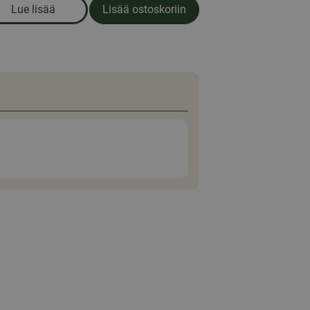
Lue lisää
Lisää ostoskoriin
00 kpl
om produkten Ensiapulaukku, keskikokoinen
Erik Andersen
Glimrende til mel
18 lokakuun 2025