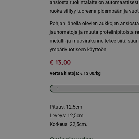
ansiosta ruokintalaite on automaattisesti 
ruoka säilyy tuoreena pidempään ja vuo
Pohjan lähellä olevien aukkojen ansiosta
jauhomatoja ja muuta proteiinipitoista 
metalli- ja muovirakenne tekee siitä sää
ympärivuotiseen käyttöön.
€
13,00
Vertaa hintoja:
€
13,00
/kg
Jauhomatojen
ruokintakone
määrä
Pituus: 12,5cm
Leveys: 12,5cm
Korkeus: 22,5cm.