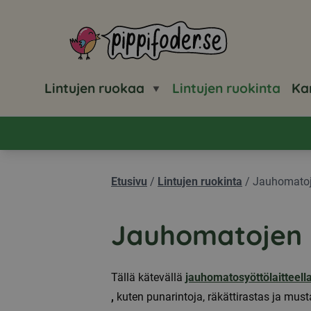
Pippifoder logo
Lintujen ruokaa
Lintujen ruokinta
Ka
Etusivu
/
Lintujen ruokinta
/
Jauhomatoj
Jauhomatojen 
Tällä kätevällä
jauhomatosyöttölaitteell
,
kuten punarintoja, räkättirastas ja mus