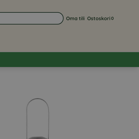
Oma tili
Ostoskori
0
Siirry sivulle Oma tili
Näytä ostoskor