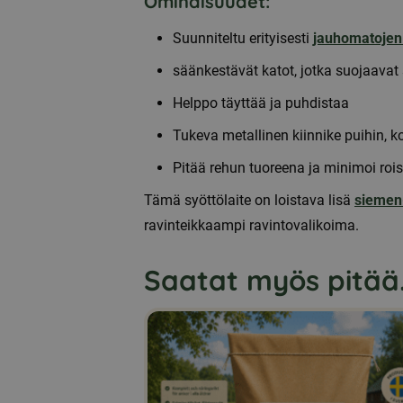
Ominaisuudet:
Suunniteltu erityisesti
jauhomatojen
säänkestävät katot, jotka suojaavat 
Helppo täyttää ja puhdistaa
Tukeva metallinen kiinnike puihin, ko
Pitää rehun tuoreena ja minimoi rois
Tämä syöttölaite on loistava lisä
siemen-
ravinteikkaampi ravintovalikoima.
Saatat myös pitää.