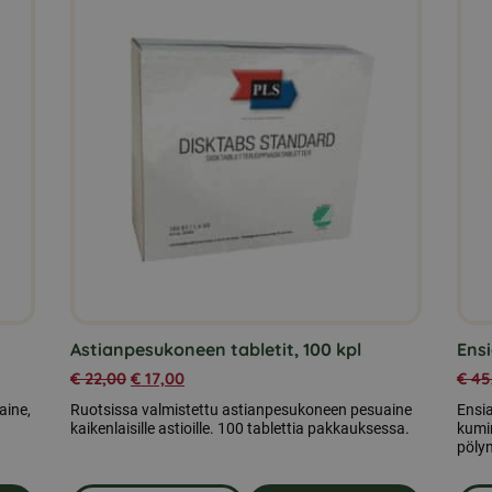
Astianpesukoneen tabletit, 100 kpl
Ens
€
22,00
€
17,00
€
45
aine,
Ruotsissa valmistettu astianpesukoneen pesuaine
Ensi
kaikenlaisille astioille. 100 tablettia pakkauksessa.
kumim
pölyn