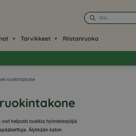
Products
search
nat
Tarvikkeet
Riistanruoka
en ruokintakone
ruokintakone
a
voit helposti ruokkia hyönteissyöjiä
tapääkerttuja. Älykkään katon