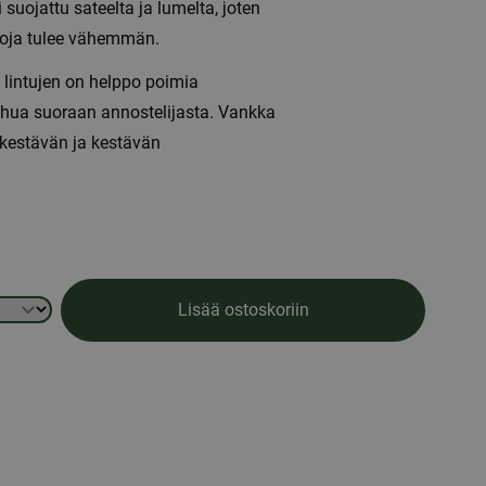
suojattu sateelta ja lumelta, joten
toja tulee vähemmän.
 lintujen on helppo poimia
rehua suoraan annostelijasta. Vankka
nkestävän ja kestävän
Lisää ostoskoriin