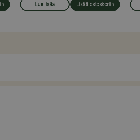
in
Lue lisää
Lisää ostoskoriin
e
om produkten Astianpesukoneen tabletit, 1