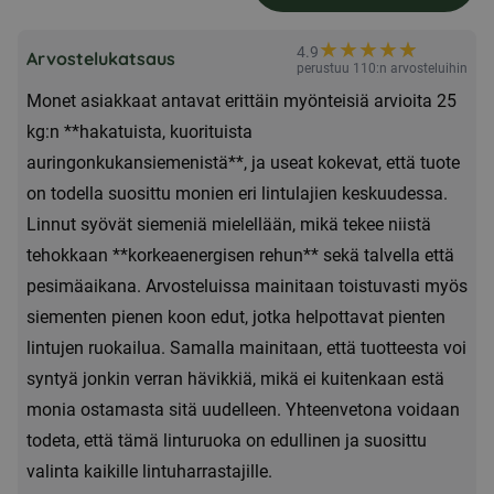
hienonnetut
auringonkukansiemenet
★
★
★
★
★
★
4.9
Arvostelukatsaus
25kg
perustuu 110:n arvosteluihin
Monet asiakkaat antavat erittäin myönteisiä arvioita 25
määrä
kg:n **hakatuista, kuorituista
auringonkukansiemenistä**, ja useat kokevat, että tuote
on todella suosittu monien eri lintulajien keskuudessa.
Linnut syövät siemeniä mielellään, mikä tekee niistä
tehokkaan **korkeaenergisen rehun** sekä talvella että
pesimäaikana. Arvosteluissa mainitaan toistuvasti myös
siementen pienen koon edut, jotka helpottavat pienten
lintujen ruokailua. Samalla mainitaan, että tuotteesta voi
syntyä jonkin verran hävikkiä, mikä ei kuitenkaan estä
monia ostamasta sitä uudelleen. Yhteenvetona voidaan
todeta, että tämä linturuoka on edullinen ja suosittu
valinta kaikille lintuharrastajille.