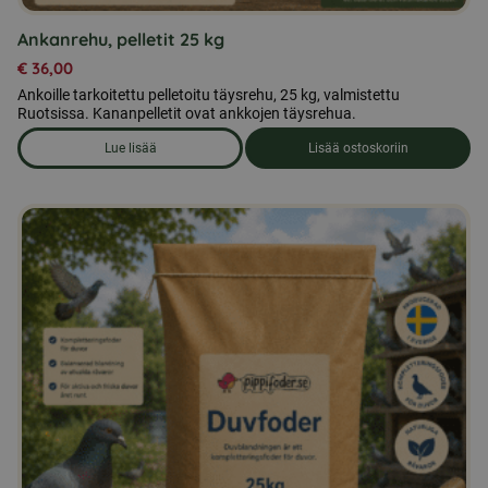
Ankanrehu, pelletit 25 kg
€
36,00
Ankoille tarkoitettu pelletoitu täysrehu, 25 kg, valmistettu
Ruotsissa. Kananpelletit ovat ankkojen täysrehua.
Lue lisää
Lisää ostoskoriin
om produkten Ankanrehu, pelletit 25 kg