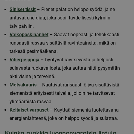
Siniset tissit
– Pienet palat on helppo syödä, ja ne
antavat energiaa, joka sopii täydellisesti kylmiin
talvipäiviin.
Valkoposkihanhet
– Saavat nopeasti ja tehokkaasti
runsaasti rasvaa sisältäviä ravintoaineita, mikä on
tärkeää pesimäaikana.
Viherpeippoja
– hyötyvät ravitsevasta ja helposti
sulavasta ruokavaliosta, joka auttaa niitä pysymään
aktiivisina ja terveinä.
Metsäkauris
– Nauttivat runsaasti öljyä sisältävistä
siemenistä erityisesti talvella, jolloin ne tarvitsevat
ylimääräistä rasvaa.
Keltaiset varpuset
– Käyttää siemeniä luotettavana
energianlähteenä, joka on helppo syödä ja sulattaa.
Kuinka ruokkia luonnonvaraisia lintuja