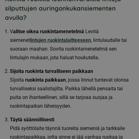
silputtujen auringonkukansiementen
avulla?
V
alitse oikea ruokintamenetelmä
Levitä
siemenet
lintujen ruokintalaitteeseen
, lintulaudalle tai
suoraan maahan. Sovita ruokintamenetelmä sen
lintulajin mukaan, jota haluat houkutella.
Sijoita ruokinta turvalliseen paikkaan
Sijoita
ruokinta paikkaan
, jossa linnut tuntevat olonsa
turvalliseksi saalistajilta. Paikka lähellä pensaita tai
puita on ihanteellinen, sillä se tarjoaa suojaa ja
ruokintapaikan läheisyyden.
Täytä säännöllisesti
Pidä syöttölaite täynnä tuoreita siemeniä ja tarkkaile
ruokintapaikkaa, jotta sinne ei jää vanhaa ruokaa ja