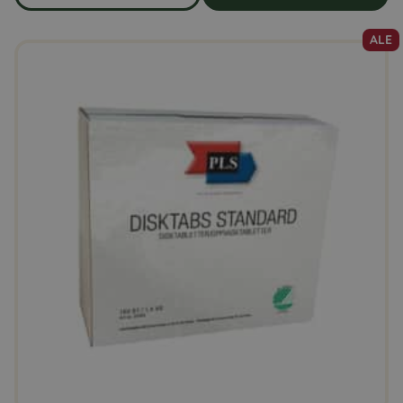
om produkten Auringonkukansiemeniä 5 kg
ALE