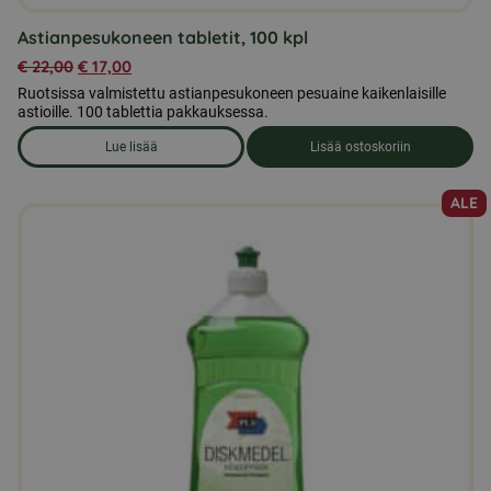
Astianpesukoneen tabletit, 100 kpl
€
22,00
€
17,00
Ruotsissa valmistettu astianpesukoneen pesuaine kaikenlaisille
astioille. 100 tablettia pakkauksessa.
Lue lisää
Lisää ostoskoriin
om produkten Astianpesukoneen tabletit, 100 kpl
ALE