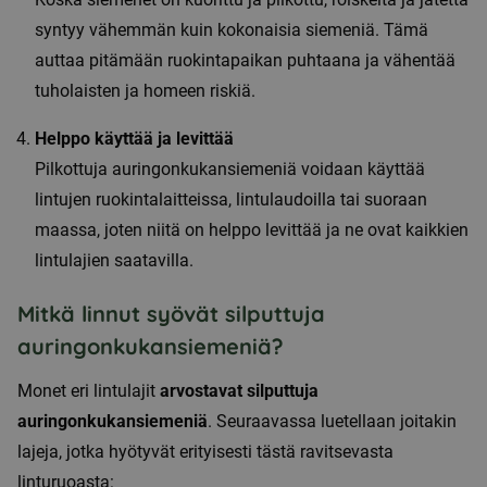
syntyy vähemmän kuin kokonaisia siemeniä. Tämä
auttaa pitämään ruokintapaikan puhtaana ja vähentää
tuholaisten ja homeen riskiä.
Helppo käyttää ja levittää
Pilkottuja auringonkukansiemeniä voidaan käyttää
lintujen ruokintalaitteissa, lintulaudoilla tai suoraan
maassa, joten niitä on helppo levittää ja ne ovat kaikkien
lintulajien saatavilla.
Mitkä linnut syövät silputtuja
auringonkukansiemeniä?
Monet eri lintulajit
arvostavat silputtuja
auringonkukansiemeniä
. Seuraavassa luetellaan joitakin
lajeja, jotka hyötyvät erityisesti tästä ravitsevasta
linturuoasta: