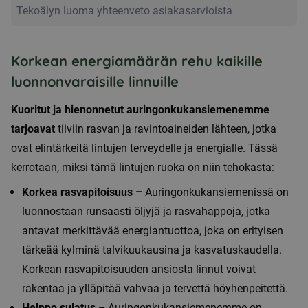
Tekoälyn luoma yhteenveto asiakasarvioista
Korkean energiamäärän rehu kaikille
luonnonvaraisille linnuille
Kuoritut ja hienonnetut auringonkukansiemenemme
tarjoavat
tiiviin rasvan ja ravintoaineiden lähteen, jotka
ovat elintärkeitä lintujen terveydelle ja energialle. Tässä
kerrotaan, miksi tämä lintujen ruoka on niin tehokasta:
Korkea rasvapitoisuus –
Auringonkukansiemenissä on
luonnostaan runsaasti öljyjä ja rasvahappoja, jotka
antavat merkittävää energiantuottoa, joka on erityisen
tärkeää kylminä talvikuukausina ja kasvatuskaudella.
Korkean rasvapitoisuuden ansiosta linnut voivat
rakentaa ja ylläpitää vahvaa ja tervettä höyhenpeitettä.
Helppo sulatus –
Auringonkukansiemenemme on