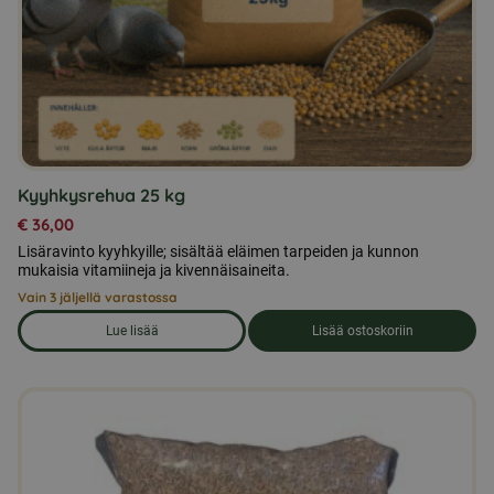
Kyyhkysrehua 25 kg
€
36,00
Lisäravinto kyyhkyille; sisältää eläimen tarpeiden ja kunnon
mukaisia vitamiineja ja kivennäisaineita.
Vain 3 jäljellä varastossa
Lue lisää
Lisää ostoskoriin
om produkten Kyyhkysrehua 25 kg