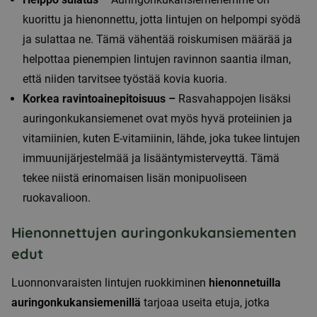
kuorittu ja hienonnettu, jotta lintujen on helpompi syödä
ja sulattaa ne. Tämä vähentää roiskumisen määrää ja
helpottaa pienempien lintujen ravinnon saantia ilman,
että niiden tarvitsee työstää kovia kuoria.
Korkea ravintoainepitoisuus –
Rasvahappojen lisäksi
auringonkukansiemenet ovat myös hyvä proteiinien ja
vitamiinien, kuten E-vitamiinin, lähde, joka tukee lintujen
immuunijärjestelmää ja lisääntymisterveyttä. Tämä
tekee niistä erinomaisen lisän monipuoliseen
ruokavalioon.
Hienonnettujen auringonkukansiementen
edut
Luonnonvaraisten lintujen ruokkiminen
hienonnetuilla
auringonkukansiemenillä
tarjoaa useita etuja, jotka