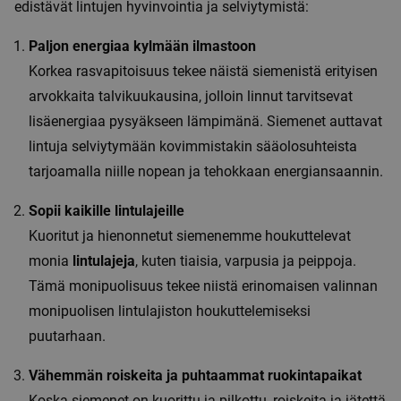
edistävät lintujen hyvinvointia ja selviytymistä:
Paljon energiaa kylmään ilmastoon
Korkea rasvapitoisuus tekee näistä siemenistä erityisen
arvokkaita talvikuukausina, jolloin linnut tarvitsevat
lisäenergiaa pysyäkseen lämpimänä. Siemenet auttavat
lintuja selviytymään kovimmistakin sääolosuhteista
tarjoamalla niille nopean ja tehokkaan energiansaannin.
Sopii kaikille lintulajeille
Kuoritut ja hienonnetut siemenemme houkuttelevat
monia
lintulajeja
, kuten tiaisia, varpusia ja peippoja.
Tämä monipuolisuus tekee niistä erinomaisen valinnan
monipuolisen lintulajiston houkuttelemiseksi
puutarhaan.
Vähemmän roiskeita ja puhtaammat ruokintapaikat
Koska siemenet on kuorittu ja pilkottu, roiskeita ja jätettä