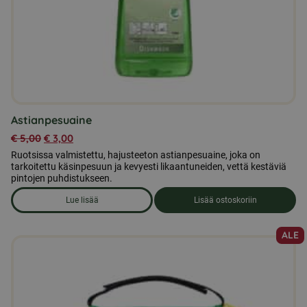
Astianpesuaine
€
5,00
€
3,00
Ruotsissa valmistettu, hajusteeton astianpesuaine, joka on
tarkoitettu käsinpesuun ja kevyesti likaantuneiden, vettä kestäviä
pintojen puhdistukseen.
Lue lisää
Lisää ostoskoriin
om produkten Astianpesuaine
ALE