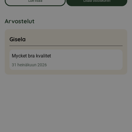
Lue lisää
Lisää ostoskoriin
om produkten Ensiapulaukku, keskikokoinen
Arvostelut
Gisela
Mycket bra kvalitet
31 heinäkuun 2026