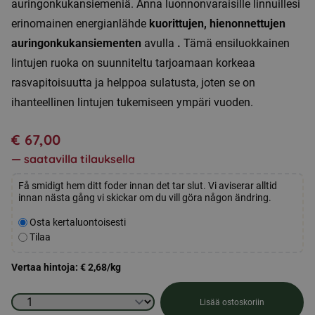
auringonkukansiemeniä. Anna luonnonvaraisille linnuillesi
erinomainen energianlähde
kuorittujen, hienonnettujen
auringonkukansiementen
avulla
.
Tämä ensiluokkainen
lintujen ruoka on suunniteltu tarjoamaan korkeaa
rasvapitoisuutta ja helppoa sulatusta, joten se on
ihanteellinen lintujen tukemiseen ympäri vuoden.
€
67,00
—
saatavilla tilauksella
Få smidigt hem ditt foder innan det tar slut. Vi aviserar alltid
innan nästa gång vi skickar om du vill göra någon ändring.
Valitse
Osta kertaluontoisesti
ostotyyppi
Tilaa
Vertaa hintoja:
€
2,68
/kg
Kuorettomat,
Lisää ostoskoriin