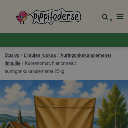
Pippifoder logo
0
Siirry s
Näytä 
Etusivu
/
Lintujen ruokaa
/
Auringonkukansiemenet
linnuille
/
Kuorettomat, hienonnetut
auringonkukansiemenet 25kg