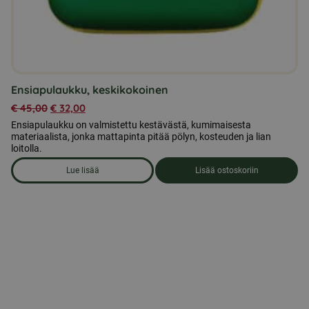
Ensiapulaukku, keskikokoinen
€
45,00
€
32,00
Ensiapulaukku on valmistettu kestävästä, kumimaisesta
materiaalista, jonka mattapinta pitää pölyn, kosteuden ja lian
loitolla.
Lue lisää
Lisää ostoskoriin
om produkten Ensiapulaukku, keskikokoinen