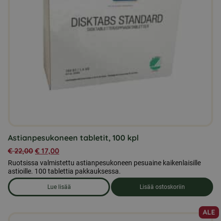
Astianpesukoneen tabletit, 100 kpl
€
22,00
€
17,00
Ruotsissa valmistettu astianpesukoneen pesuaine kaikenlaisille
astioille. 100 tablettia pakkauksessa.
Lue lisää
Lisää ostoskoriin
om produkten Astianpesukoneen tabletit, 100 kpl
ALE