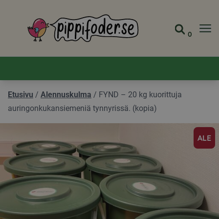
Pippifoder logo
0
Siirry s
Näytä 
Etusivu
/
Alennuskulma
/
FYND – 20 kg kuorittuja
auringonkukansiemeniä tynnyrissä. (kopia)
ALE