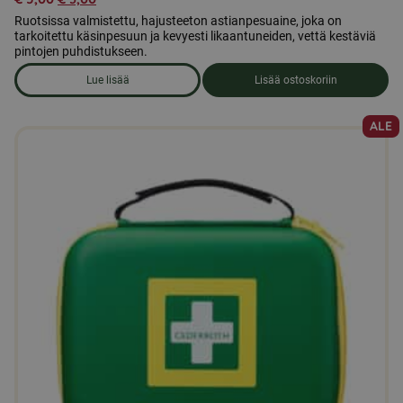
Ruotsissa valmistettu, hajusteeton astianpesuaine, joka on
tarkoitettu käsinpesuun ja kevyesti likaantuneiden, vettä kestäviä
pintojen puhdistukseen.
Lue lisää
Lisää ostoskoriin
om produkten Astianpesuaine
ALE