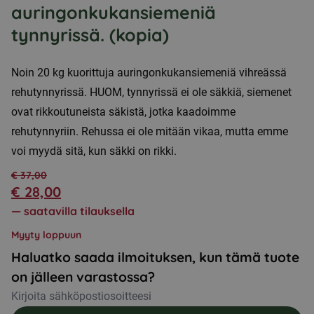
auringonkukansiemeniä
tynnyrissä. (kopia)
Noin 20 kg kuorittuja auringonkukansiemeniä vihreässä
rehutynnyrissä. HUOM, tynnyrissä ei ole säkkiä, siemenet
ovat rikkoutuneista säkistä, jotka kaadoimme
rehutynnyriin. Rehussa ei ole mitään vikaa, mutta emme
voi myydä sitä, kun säkki on rikki.
€
37,00
€
28,00
Alkuperäinen
Nykyinen
—
saatavilla tilauksella
hinta
hinta
Myyty loppuun
oli:
on:
Haluatko saada ilmoituksen, kun tämä tuote
€ 37,00.
€ 28,00.
on jälleen varastossa?