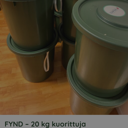
FYND – 20 kg kuorittuja