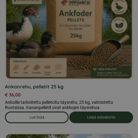
Ankanrehu, pelletit 25 kg
€
36,00
Ankoille tarkoitettu pelletoitu täysrehu, 25 kg, valmistettu
Ruotsissa. Kananpelletit ovat ankkojen täysrehua.
Lue lisää
Lisää ostoskoriin
om produkten Ankanrehu, pelletit 25 kg