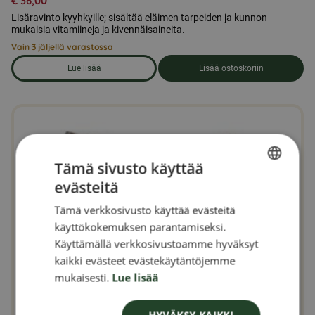
€
36,00
Lisäravinto kyyhkyille; sisältää eläimen tarpeiden ja kunnon
mukaisia vitamiineja ja kivennäisaineita.
Vain 3 jäljellä varastossa
Lue lisää
Lisää ostoskoriin
om produkten Kyyhkysrehua 25 kg
Tämä sivusto käyttää
evästeitä
SWEDISH
Tämä verkkosivusto käyttää evästeitä
FINNISH
käyttökokemuksen parantamiseksi.
DANISH
Käyttämällä verkkosivustoamme hyväksyt
kaikki evästeet evästekäytäntöjemme
NORWEGIAN
mukaisesti.
Lue lisää