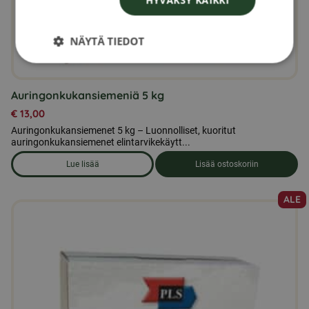
HYVÄKSY KAIKKI
NÄYTÄ TIEDOT
Auringonkukansiemeniä 5 kg
€
13,00
Auringonkukansiemenet 5 kg – Luonnolliset, kuoritut
auringonkukansiemenet elintarvikekäytt...
Lue lisää
Lisää ostoskoriin
om produkten Auringonkukansiemeniä 5 kg
ALE