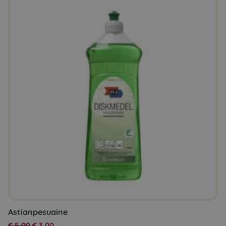
Astianpesuaine
€
5,00
€
3,00