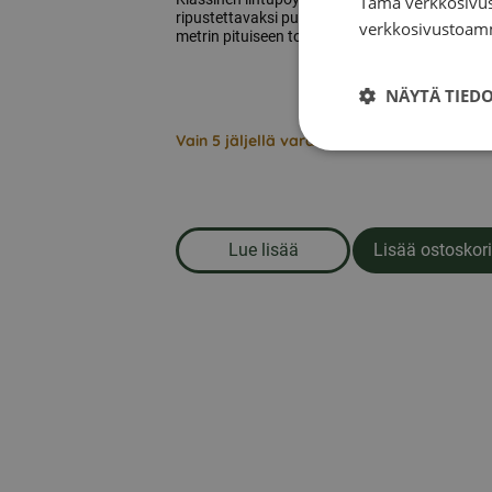
Tämä verkkosivus
ripustettavaksi puuhun tai istutettavaksi noin 
verkkosivustoamm
metrin pituiseen tolppaan.
NÄYTÄ TIED
Vain 5 jäljellä varastossa
Lue lisää
Lisää ostoskori
om produkten Classic lintup