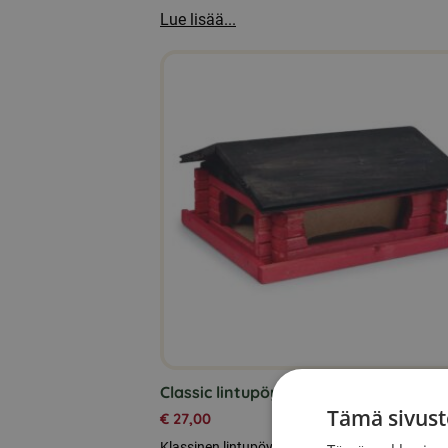
Lue lisää...
Classic lintupöytä punainen/musta
Tämä sivust
€
27,00
Klassinen lintupöytä mäntypuusta. Sopii