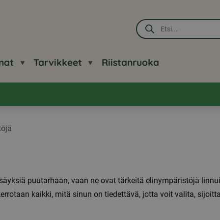
Products
search
nat
Tarvikkeet
Riistanruoka
töjä
säyksiä puutarhaan, vaan ne ovat tärkeitä elinympäristöjä linnuil
taan kaikki, mitä sinun on tiedettävä, jotta voit valita, sijoitt