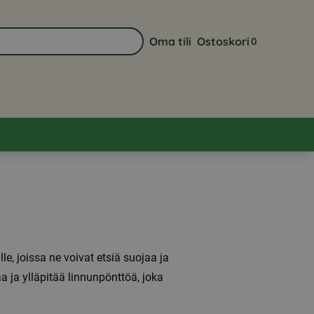
Oma tili
Ostoskori
0
Siirry sivulle Oma tili
Näytä ostoskor
le, joissa ne voivat etsiä suojaa ja
aa ja ylläpitää linnunpönttöä, joka