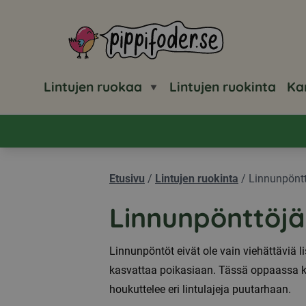
Pippifoder logo
Lintujen ruokaa
Lintujen ruokinta
Ka
Etusivu
/
Lintujen ruokinta
/
Linnunpönt
Linnunpönttöjä
Linnunpöntöt eivät ole vain viehättäviä li
kasvattaa poikasiaan. Tässä oppaassa kerro
houkuttelee eri lintulajeja puutarhaan.