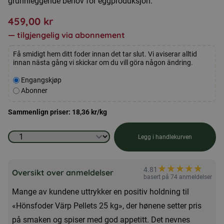
grunnleggende behov for eggproduksjon.
459,00
kr
—
tilgjengelig via abonnement
Få smidigt hem ditt foder innan det tar slut. Vi aviserar alltid
innan nästa gång vi skickar om du vill göra någon ändring.
Velg
Engangskjøp
kjøpstype
Abonner
Sammenlign priser:
18,36
kr
/kg
Hønsefôrstrø
Legg i handlekurven
pellets
25
★
★
★
★
★
★
4.81
Oversikt over anmeldelser
kg
basert på 74 anmeldelser
Mange av kundene uttrykker en positiv holdning til
antall
«Hönsfoder Värp Pellets 25 kg», der hønene setter pris
på smaken og spiser med god appetitt. Det nevnes