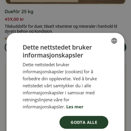
Duefôr 25 kg
459,00
kr
Tilskuddsfôr for duer, tilsatt vitaminer og mineraler i henhold til
dyrets behov og kondisjon.
Kun 3 igjen på lager
Dette nettstedet bruker
Les mer
Legg i handlekurven
om produkten Duefôr 25 kg
informasjonskapsler
SWEDISH
Dette nettstedet bruker
FINNISH
informasjonskapsler (cookies) for å
DANISH
forbedre din opplevelse. Ved å bruke
nettstedet vårt samtykker du i alle
NORWEGIAN
informasjonskapsler i samsvar med
retningslinjene våre for
informasjonskapsler.
Les mer
GODTA ALLE