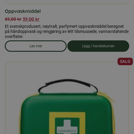
Oppvaskmiddel
69,00
kr
39,00
kr
Et svenskprodusert, nøytralt, parfymert oppvaskmiddel beregnet
på håndoppvask og rengjøring av lett tilsmussede, vannavstøtende
overflater.
Les mer
Legg i handlekurven
om produkten Oppvaskmiddel
SALG