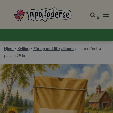
Pippifoder logo
0
Gå til 
Vis ha
Hjem
/
Kylling
/
Fôr og mat til kyllinger
/
Hønsefôrstrø
pellets 25 kg