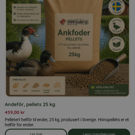
Andefôr, pellets 25 kg
459,00
kr
Pelletert helfôr til ender, 25 kg, produsert i Sverige. Hönspellets er et
helfôr for ender.
Les mer
Legg i handlekurven