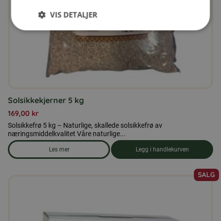
VIS DETALJER
Solsikkekjerner 5 kg
169,00
kr
Solsikkefrø 5 kg – Naturlige, skallede solsikkefrø av
næringsmiddelkvalitet Våre naturlige...
Les mer
Legg i handlekurven
om produkten Solsikkekjerner 5 kg
SALG