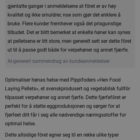
gjentatte ganger i anmeldelsene at fôret er av høy
kvalitet og ikke smuldrer, noe som gjør det enklere å
bruke. Flere kunder fremhever også det prisgunstige
tilbudet. Det er blitt bemerket at enkelte høner kan synes
at pelletsene er litt store, men generelt sett ser dette fôret
ut til å passe godt både for verpehøner og annet fjærfe.
AI-generert sammendrag av kundeanmeldelser
Optimaliser hønas helse med Pippifoders «Hen Food
Laying Pellets», et svenskprodusert og vegetabilsk fullfôr
tilpasset verpehøner og annet fjørfe. Dette fjørfefôret er
perfekt for å støtte eggproduksjonen og sørger for at
fjørfeet ditt får i seg alle nødvendige næringsstoffer for
optimal helse.
Dette allsidige fôret egner seg til en rekke ulike typer