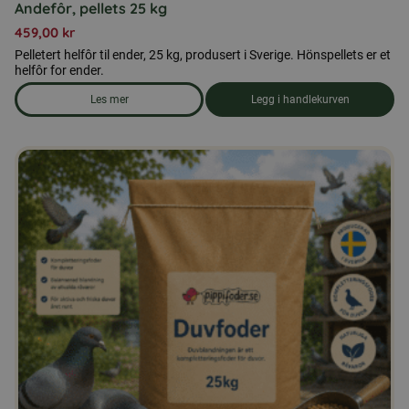
Andefôr, pellets 25 kg
459,00
kr
Pelletert helfôr til ender, 25 kg, produsert i Sverige. Hönspellets er et
helfôr for ender.
Les mer
Legg i handlekurven
om produkten Andefôr, pellets 25 kg