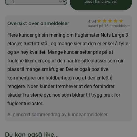
Fuglematermuttere
Legg i handlekurven
store
3
★
★
★
★
★
★
4.94
Oversikt over anmeldelser
etasjer,
basert på 16 anmeldelser
Flere kunder gir sin mening om Fuglemater Nuts Large 3
rustfritt
etasjer, rustfritt stål, og mange sier at den er enkel å fylle
antall
og av høy kvalitet. Mange kunder setter pris på at
fuglene liker den, og at den har tre sitteplasser som gir
plass til mange småfugler. Det er også positive
kommentarer om holdbarheten og at den er lett å
rengjøre. Noen kunder fremhever at den forhindrer
skader fra større dyr, noe som bidrar til trygg bruk for
fugleentusiaster.
AI-generert sammendrag av kundeanmeldelser
Du kan også like...