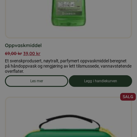
Oppvaskmiddel
69,00
kr
39,00
kr
Et svenskprodusert, nøytralt, parfymert oppvaskmiddel beregnet
på håndoppvask og rengjøring av lett tilsmussede, vannavstøtende
overflater.
Les mer
Legg i handlekurven
om produkten Oppvaskmiddel
SALG