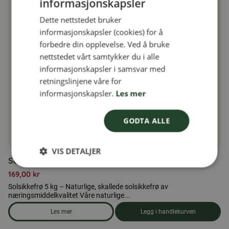
informasjonskapsler
SWEDISH
Dette nettstedet bruker
FINNISH
informasjonskapsler (cookies) for å
DANISH
forbedre din opplevelse. Ved å bruke
nettstedet vårt samtykker du i alle
NORWEGIAN
informasjonskapsler i samsvar med
retningslinjene våre for
informasjonskapsler.
Les mer
GODTA ALLE
VIS DETALJER
Solsikkekjerner 5 kg
169,00
kr
Solsikkefrø 5 kg – Naturlige, skallede solsikkefrø av
næringsmiddelkvalitet Våre naturlige...
Les mer
Legg i handlekurven
om produkten Solsikkekjerner 5 kg