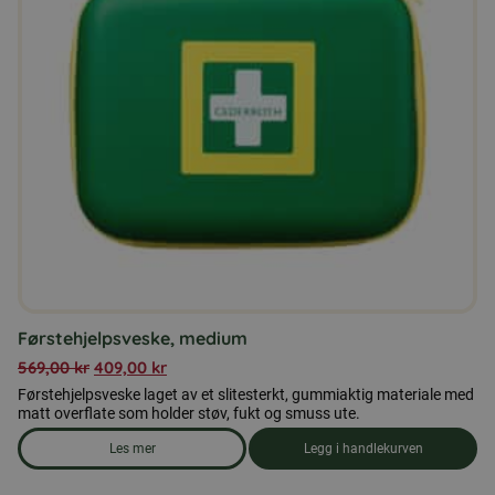
Førstehjelpsveske, medium
569,00
kr
409,00
kr
Førstehjelpsveske laget av et slitesterkt, gummiaktig materiale med
matt overflate som holder støv, fukt og smuss ute.
Les mer
Legg i handlekurven
om produkten Førstehjelpsveske, medium