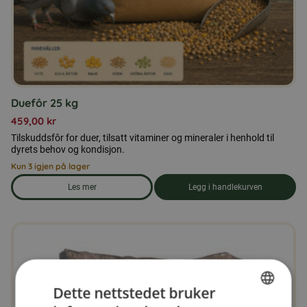
Duefôr 25 kg
459,00
kr
Tilskuddsfôr for duer, tilsatt vitaminer og mineraler i henhold til
dyrets behov og kondisjon.
Kun 3 igjen på lager
Les mer
Legg i handlekurven
om produkten Duefôr 25 kg
Dette nettstedet bruker