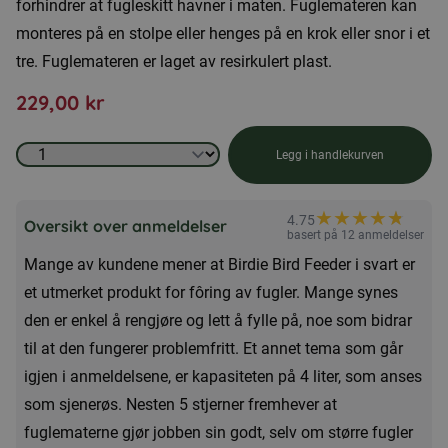
forhindrer at fugleskitt havner i maten. Fuglemateren kan
monteres på en stolpe eller henges på en krok eller snor i et
tre. Fuglemateren er laget av resirkulert plast.
229,00
kr
Birdie
Legg i handlekurven
Bird
Bird
★
★
★
★
★
★
4.75
Oversikt over anmeldelser
Feeder
basert på 12 anmeldelser
Mange av kundene mener at Birdie Bird Feeder i svart er
-
et utmerket produkt for fôring av fugler. Mange synes
Svart
den er enkel å rengjøre og lett å fylle på, noe som bidrar
4
til at den fungerer problemfritt. Et annet tema som går
liter
igjen i anmeldelsene, er kapasiteten på 4 liter, som anses
antall
som sjenerøs. Nesten 5 stjerner fremhever at
fuglematerne gjør jobben sin godt, selv om større fugler