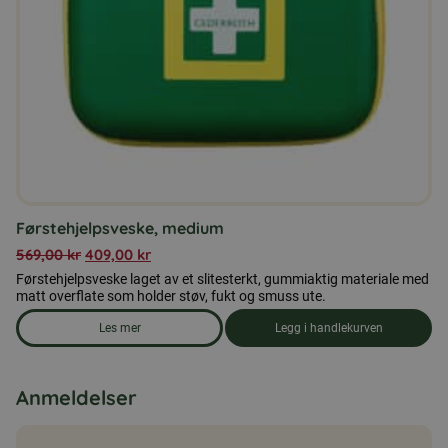
Førstehjelpsveske, medium
569,00
kr
409,00
kr
Førstehjelpsveske laget av et slitesterkt, gummiaktig materiale med
matt overflate som holder støv, fukt og smuss ute.
Les mer
Legg i handlekurven
om produkten Førstehjelpsveske, medium
Anmeldelser