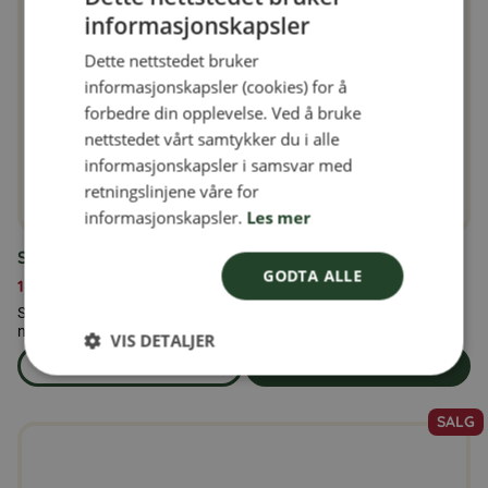
informasjonskapsler
SWEDISH
Dette nettstedet bruker
FINNISH
informasjonskapsler (cookies) for å
DANISH
forbedre din opplevelse. Ved å bruke
nettstedet vårt samtykker du i alle
NORWEGIAN
informasjonskapsler i samsvar med
retningslinjene våre for
informasjonskapsler.
Les mer
Solsikkekjerner 5 kg
GODTA ALLE
169,00
kr
Solsikkefrø 5 kg – Naturlige, skallede solsikkefrø av
næringsmiddelkvalitet Våre naturlige...
VIS DETALJER
Les mer
Legg i handlekurven
om produkten Solsikkekjerner 5 kg
SALG