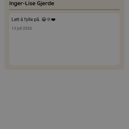
Inger-Lise Gjerde
Lett å fylle på. 😀🌞❤️
13 juli 2026