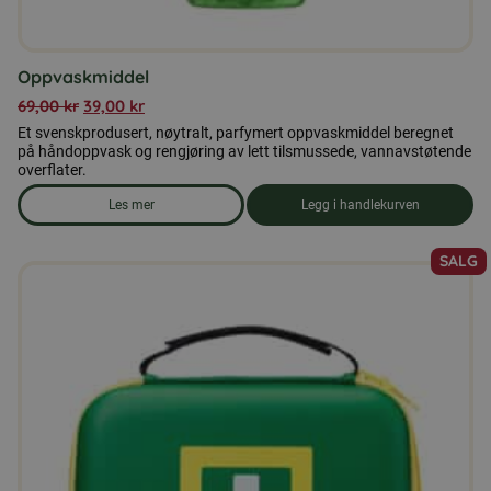
Oppvaskmiddel
69,00
kr
39,00
kr
Et svenskprodusert, nøytralt, parfymert oppvaskmiddel beregnet
på håndoppvask og rengjøring av lett tilsmussede, vannavstøtende
overflater.
Les mer
Legg i handlekurven
om produkten Oppvaskmiddel
SALG