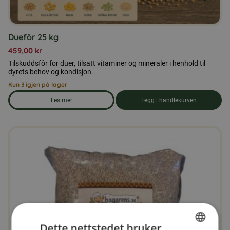
Duefôr 25 kg
459,00
kr
Tilskuddsfôr for duer, tilsatt vitaminer og mineraler i henhold til
dyrets behov og kondisjon.
Kun 3 igjen på lager
Les mer
Legg i handlekurven
om produkten Duefôr 25 kg
Dette nettstedet bruker