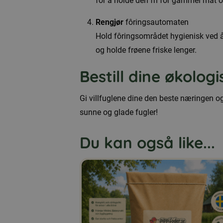
for å holde den fri for gammel mat o
Rengjør
fôringsautomaten
Hold fôringsområdet hygienisk ved å
og holde frøene friske lenger.
Bestill dine økolog
Gi villfuglene dine den beste næringen o
sunne og glade fugler!
Du kan også like...