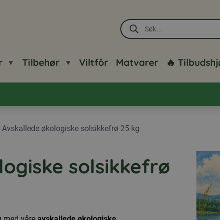
Products
search
r
Tilbehør
Viltfôr
Matvarer
🔥 Tilbudsh
/
Avskallede økologiske solsikkefrø 25 kg
logiske solsikkefrø
ng med våre
avskallede økologiske