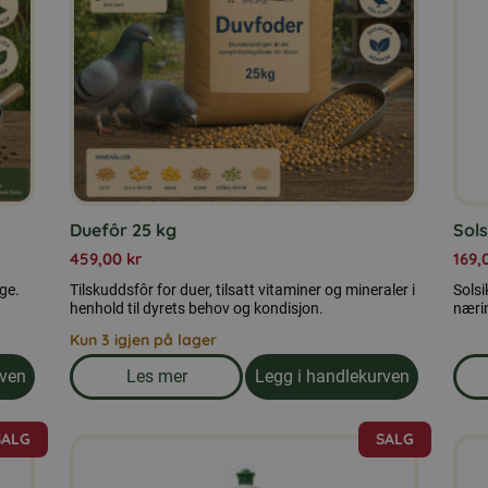
Duefôr 25 kg
Sols
459,00
kr
169,
ige.
Tilskuddsfôr for duer, tilsatt vitaminer og mineraler i
Solsi
henhold til dyrets behov og kondisjon.
nærin
Kun 3 igjen på lager
rven
Les mer
Legg i handlekurven
 25 kg
om produkten Duefôr 25 kg
SALG
SALG