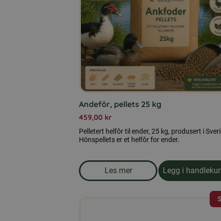
Andefôr, pellets 25 kg
459,00
kr
Pelletert helfôr til ender, 25 kg, produsert i Sver
Hönspellets er et helfôr for ender.
Les mer
Legg i handleku
om produkten Andefôr, pellets