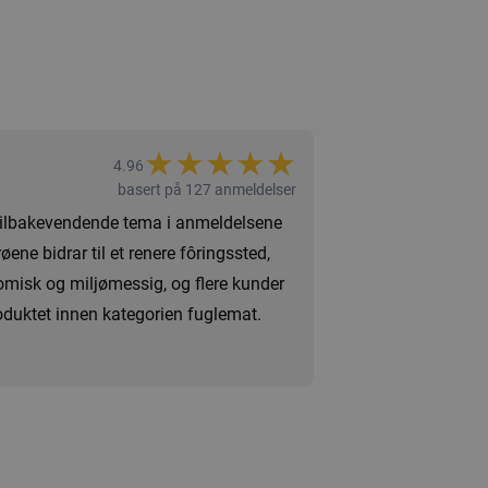
★
★
★
★
★
★
4.96
basert på 127 anmeldelser
t tilbakevendende tema i anmeldelsene
ne bidrar til et renere fôringssted,
omisk og miljømessig, og flere kunder
roduktet innen kategorien fuglemat.