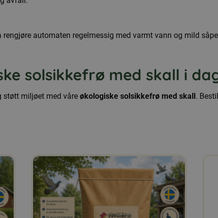
g avfall.
 rengjøre automaten regelmessig med varmt vann og mild såpe. 
iske solsikkefrø med skall i dag
g støtt miljøet med våre
økologiske solsikkefrø med skall
. Besti