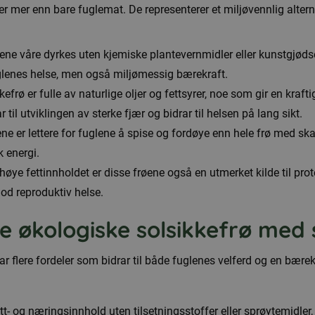
er mer enn bare fuglemat. De representerer et miljøvennlig alterna
ne våre dyrkes uten kjemiske plantevernmidler eller kunstgjødsel
glenes helse, men også miljømessig bærekraft.
efrø er fulle av naturlige oljer og fettsyrer, noe som gir en kraf
 til utviklingen av sterke fjær og bidrar til helsen på lang sikt.
e er lettere for fuglene å spise og fordøye enn hele frø med skall
 energi.
et høye fettinnholdet er disse frøene også en utmerket kilde til p
god reproduktiv helse.
 økologiske solsikkefrø med 
r flere fordeler som bidrar til både fuglenes velferd og en bærekra
ett- og næringsinnhold uten tilsetningsstoffer eller sprøytemidle