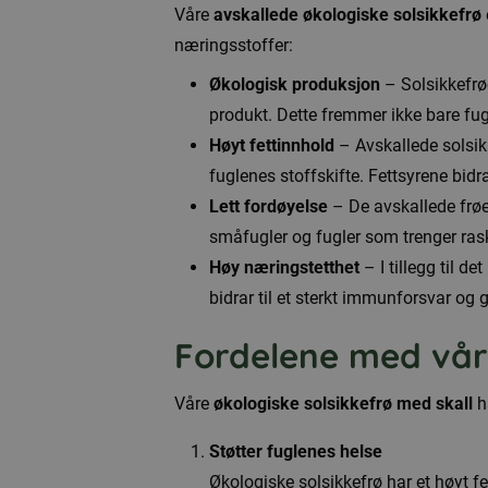
Våre
avskallede økologiske solsikkefrø
næringsstoffer:
Økologisk produksjon
– Solsikkefrøe
produkt. Dette fremmer ikke bare fu
Høyt fettinnhold
– Avskallede solsikk
fuglenes stoffskifte. Fettsyrene bidrar
Lett fordøyelse
– De avskallede frøen
småfugler og fugler som trenger rask
Høy næringstetthet
– I tillegg til d
bidrar til et sterkt immunforsvar og 
Fordelene med våre
Våre
økologiske solsikkefrø med skall
ha
Støtter fuglenes helse
Økologiske solsikkefrø har et høyt f