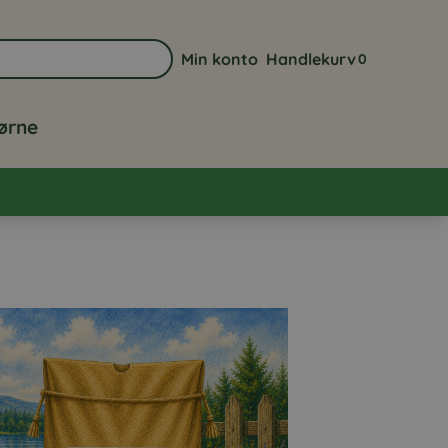
Min konto
Handlekurv
0
Gå til min kontoside
Vis handlekurve
jørne