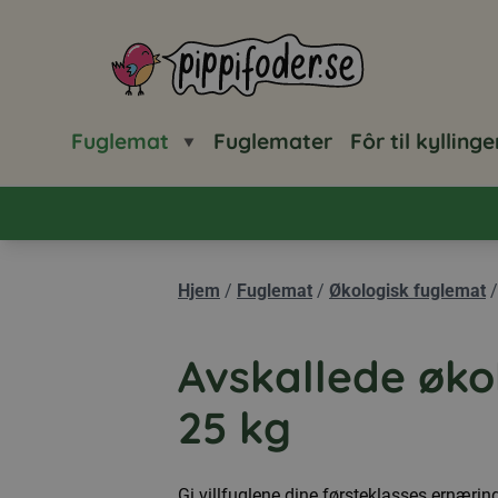
Pippifoder logo
Fuglemat
Fuglemater
Fôr til kyllinge
Hjem
/
Fuglemat
/
Økologisk fuglemat
Avskallede øko
25 kg
Gi villfuglene dine førsteklasses ernæri