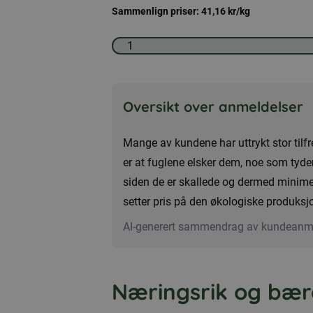
Sammenlign priser:
41,16
kr
/kg
Avskallede
økologiske
solsikkefrø
25
Oversikt over anmeldelser
kg
antall
Mange av kundene har uttrykt stor tilf
er at fuglene elsker dem, noe som tyder
siden de er skallede og dermed minime
setter pris på den økologiske produksjo
AI-generert sammendrag av kundeanm
Næringsrik og bær