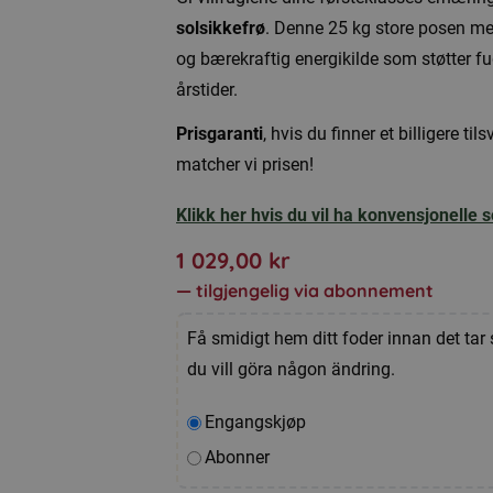
solsikkefrø
. Denne 25 kg store posen med 
og bærekraftig energikilde som støtter fu
årstider.
Prisgaranti
, hvis du finner et billigere ti
matcher vi prisen!
Klikk her hvis du vil ha konvensjonelle s
1 029,00
kr
—
tilgjengelig via abonnement
Få smidigt hem ditt foder innan det tar 
du vill göra någon ändring.
Velg
Engangskjøp
kjøpstype
Abonner