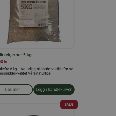
ikkekjerner 5 kg
00
kr
kkefrø 5 kg – Naturlige, skallede solsikkefrø av
gsmiddelkvalitet Våre naturlige...
Les mer
Legg i handlekurven
om produkten Solsikkekjerner 5 kg
SALG