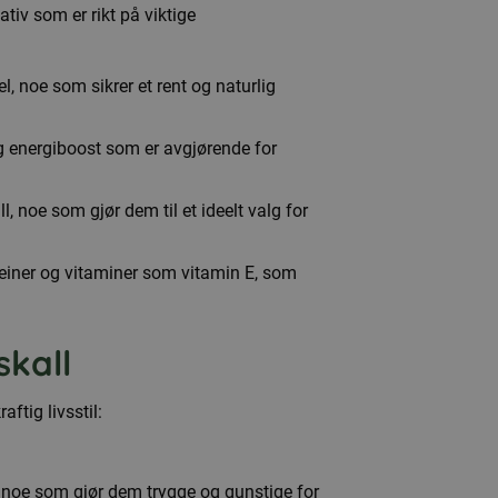
tiv som er rikt på viktige
, noe som sikrer et rent og naturlig
tig energiboost som er avgjørende for
, noe som gjør dem til et ideelt valg for
roteiner og vitaminer som vitamin E, som
skall
ftig livsstil:
r, noe som gjør dem trygge og gunstige for