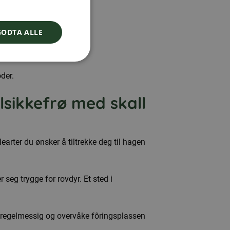
DANISH
GODTA ALLE
NORWEGIAN
kking.
der.
lsikkefrø med skall
learter du ønsker å tiltrekke deg til hagen
 seg trygge for rovdyr. Et sted i
en regelmessig og overvåke fôringsplassen