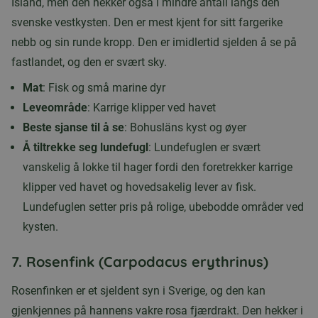
Island, men den hekker også i mindre antall langs den
svenske vestkysten. Den er mest kjent for sitt fargerike
nebb og sin runde kropp. Den er imidlertid sjelden å se på
fastlandet, og den er svært sky.
Mat
: Fisk og små marine dyr
Leveområde
: Karrige klipper ved havet
Beste sjanse til å se
: Bohusläns kyst og øyer
Å tiltrekke seg lundefugl
: Lundefuglen er svært
vanskelig å lokke til hager fordi den foretrekker karrige
klipper ved havet og hovedsakelig lever av fisk.
Lundefuglen setter pris på rolige, ubebodde områder ved
kysten.
7.
Rosenfink (Carpodacus erythrinus)
Rosenfinken er et sjeldent syn i Sverige, og den kan
gjenkjennes på hannens vakre rosa fjærdrakt. Den hekker i