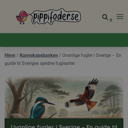
Pippifoder logo
0
Gå til 
Vis ha
Hjem
/
Kunnskapsbanken
/
Uvanlige fugler i Sverige – En
guide til Sveriges sjeldne fuglearter
Uvanlige fugler i Sverige – En guide til