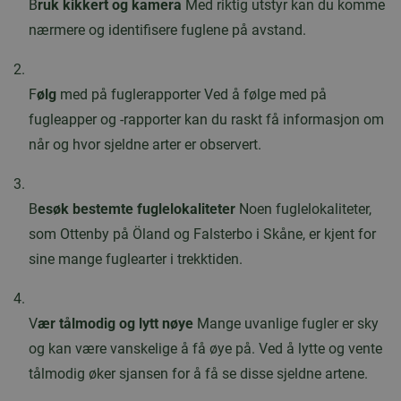
B
ruk kikkert og kamera
Med riktig utstyr kan du komme
nærmere og identifisere fuglene på avstand.
F
ølg
med på fuglerapporter Ved å følge med på
fugleapper og -rapporter kan du raskt få informasjon om
når og hvor sjeldne arter er observert.
B
esøk bestemte fuglelokaliteter
Noen fuglelokaliteter,
som Ottenby på Öland og Falsterbo i Skåne, er kjent for
sine mange fuglearter i trekktiden.
V
ær tålmodig og lytt nøye
Mange uvanlige fugler er sky
og kan være vanskelige å få øye på. Ved å lytte og vente
tålmodig øker sjansen for å få se disse sjeldne artene.