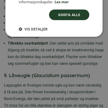
vegger. Fuglen kan gjenkjennes på den svarte fjærdrakten
informasjonskapsler.
Les mer
og den rustrøde halen.
GODTA ALLE
Mat
: Insekter og små frø
Leveområde
: Byer, industriområder og steinbrudd
VIS DETALJER
Beste sjansen til å se
: Storby- og industriområder i Sør-
og Mellom-Sverige
Tiltrekke svartrødstjert
: Den setter pris på områder med
tilgang på insekter, så ved å skape en insektvennlig hage
kan du tiltrekke deg svartrødstjert. Planter som tiltrekker
seg sommerfugler og bier kan være spesielt gunstige.
9.
Låveugle (Glaucidium passerinum)
Lappuglen er Sveriges minste ugle og kan være vanskelig
å få øye på. Den finnes hovedsakelig i skogsområder i
Nord-Sverige, der den jakter på små pattedyr og insekter.
Til tross for sin lille størrelse er sløruglen en dyktig jeger og