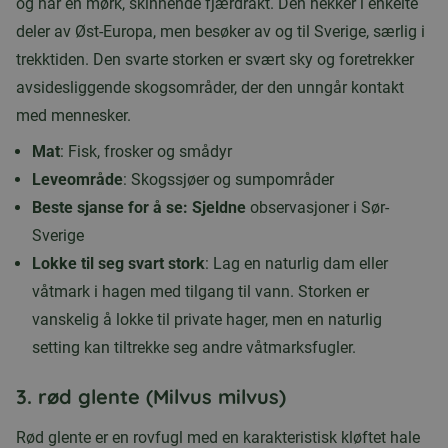
og har en mørk, skinnende fjærdrakt. Den hekker i enkelte
deler av Øst-Europa, men besøker av og til Sverige, særlig i
trekktiden. Den svarte storken er svært sky og foretrekker
avsidesliggende skogsområder, der den unngår kontakt
med mennesker.
Mat
: Fisk, frosker og smådyr
Leveområde
: Skogssjøer og sumpområder
Beste sjanse for å se: Sjeldne
observasjoner i Sør-
Sverige
Lokke til seg svart stork
: Lag en naturlig dam eller
våtmark i hagen med tilgang til vann. Storken er
vanskelig å lokke til private hager, men en naturlig
setting kan tiltrekke seg andre våtmarksfugler.
3.
rød glente (Milvus milvus)
Rød glente er en rovfugl med en karakteristisk kløftet hale