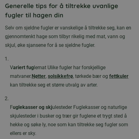
Generelle tips for å tiltrekke uvanlige
fugler til hagen din
Selv om sjeldne fugler er vanskelige å tiltrekke seg, kan en
gjennomtenkt hage som tilbyr rikelig med mat, vann og
skjul, øke sjansene for å se sjeldne fugler.
V
ariert fug
lemat Ulike fugler har forskjellige
matvaner.
Nøtter
,
solsikkefrø
, tørkede bær og
fettkuler
kan tiltrekke seg et større utvalg av arter.
F
uglekasser og skj
ulesteder Fuglekasser og naturlige
skjulesteder i busker og trær gir fuglene et trygt sted å
hekke og søke ly, noe som kan tiltrekke seg fugler som
ellers er sky.