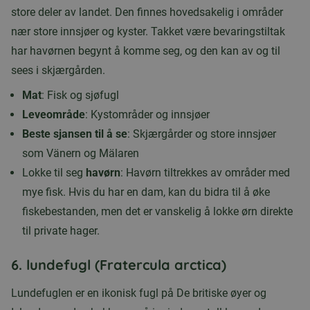
store deler av landet. Den finnes hovedsakelig i områder
nær store innsjøer og kyster. Takket være bevaringstiltak
har havørnen begynt å komme seg, og den kan av og til
sees i skjærgården.
Mat
: Fisk og sjøfugl
Leveområde
: Kystområder og innsjøer
Beste sjansen til å se
: Skjærgårder og store innsjøer
som Vänern og Mälaren
Lokke til seg
havørn
: Havørn tiltrekkes av områder med
mye fisk. Hvis du har en dam, kan du bidra til å øke
fiskebestanden, men det er vanskelig å lokke ørn direkte
til private hager.
6.
lundefugl (Fratercula arctica)
Lundefuglen er en ikonisk fugl på De britiske øyer og