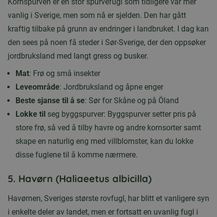
Kornspurven er en stor spurvefugl som tidligere var mer
vanlig i Sverige, men som nå er sjelden. Den har gått
kraftig tilbake på grunn av endringer i landbruket. I dag kan
den sees på noen få steder i Sør-Sverige, der den oppsøker
jordbruksland med langt gress og busker.
Mat
: Frø og små insekter
Leveområde
: Jordbruksland og åpne enger
Beste sjanse til å se
: Sør for Skåne og på Öland
Lokke til
seg byggspurver: Byggspurver setter pris på
store frø, så ved å tilby havre og andre kornsorter samt
skape en naturlig eng med villblomster, kan du lokke
disse fuglene til å komme nærmere.
5.
Havørn (Haliaeetus albicilla)
Havørnen, Sveriges største rovfugl, har blitt et vanligere syn
i enkelte deler av landet, men er fortsatt en uvanlig fugl i