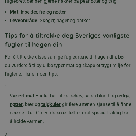
fuglebrett der den gjerne hakker på peanøtter og talg.
Mat
: Insekter, frø og nøtter
Leveområde
: Skoger, hager og parker
Tips for å tiltrekke deg Sveriges vanligste
fugler til hagen din
For å tiltrekke disse vanlige fugleartene til hagen din, bør
du vurdere å tilby ulike typer mat og skape et trygt miljø for
fuglene. Her er noen tips:
V
ariert mat
Fugler har ulike behov, så en blanding av
frø
,
nøtter
, bær og
talgkuler
gir flere arter en sjanse til å finne
noe de liker. Om vinteren er fettrik mat spesielt viktig for
å holde varmen.