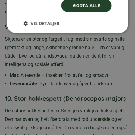
Mat
: Mark, bær og frukt
GODTA ALLE
Leveområde
: Skoger, parker og hager
VIS DETALJER
9.
Skjære (Pica pica)
Skjæra er en stor og fargerik fugl med sin svarte og hvite
fjærdrakt og lange, skinnende grønne hale. Den er vanlig
både i byer og på landsbygda, og den er kjent for sin
intelligens og sosiale atferd.
Mat
: Altetende – insekter, frø, avfall og smådyr
Leveområde
: Byer, landsbyer og åpent landskap
10.
Stor hakkespett (Dendrocopos major)
Den store hakkespetten er Sveriges vanligste hakkespett.
Den har svart og hvit fjærdrakt med rød underside og er
ofte synlig i skogsområder. Om vinteren besøker den også