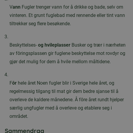
V
ann
Fugler trenger vann for å drikke og bade, selv om
vinteren. Et grunt fuglebad med rennende eller tint vann
tiltrekker seg flere besøkende.
Beskyttelses-
og hvileplasser
Busker og trær i nærheten
av fôringsplassen gir fuglene beskyttelse mot rovdyr og
gjør det mulig for dem å hvile mellom måltidene.
F
ôr
hele året Noen fugler blir i Sverige hele året, og
regelmessig tilgang til mat gir dem bedre sjanse til å
overleve de kaldere månedene. Å fôre året rundt hjelper
særlig ungfugler med å overleve og etablere seg i
området.
Sammendrag