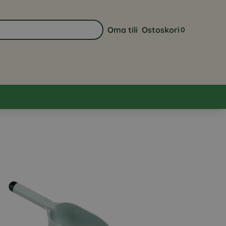
Oma tili
Ostoskori
0
Siirry sivulle Oma tili
Näytä ostoskor