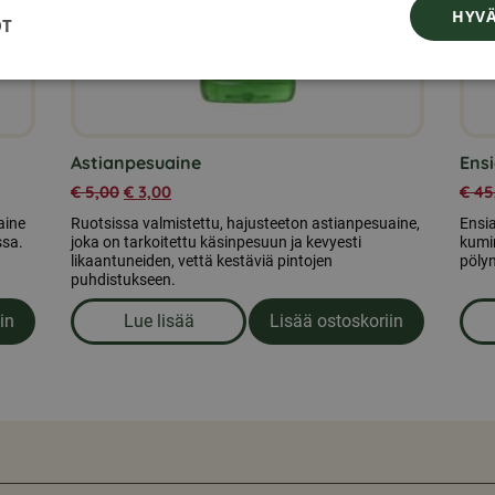
HYVÄ
OT
Astianpesuaine
Ens
€
5,00
€
3,00
€
45
aine
Ruotsissa valmistettu, hajusteeton astianpesuaine,
Ensi
ssa.
joka on tarkoitettu käsinpesuun ja kevyesti
kumim
likaantuneiden, vettä kestäviä pintojen
pölyn
puhdistukseen.
in
Lue lisää
Lisää ostoskoriin
n tabletit, 100 kpl
om produkten Astianpesuaine