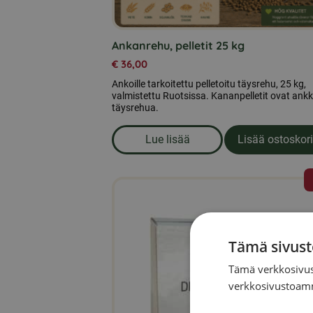
Ankanrehu, pelletit 25 kg
€
36,00
Ankoille tarkoitettu pelletoitu täysrehu, 25 kg,
valmistettu Ruotsissa. Kananpelletit ovat ank
täysrehua.
Lue lisää
Lisää ostoskori
om produkten Ankanrehu, pelle
Tämä sivust
Tämä verkkosivus
verkkosivustoamm