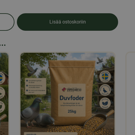
Lisää ostoskoriin
..