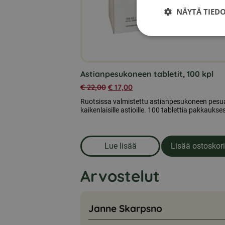
NÄYTÄ TIED
Astianpesukoneen tabletit, 100 kpl
€
22,00
€
17,00
Ruotsissa valmistettu astianpesukoneen pesu
kaikenlaisille astioille. 100 tablettia pakkaukse
Lue lisää
Lisää ostoskori
om produkten Astianpesukonee
Arvostelut
Janne Skarpsno