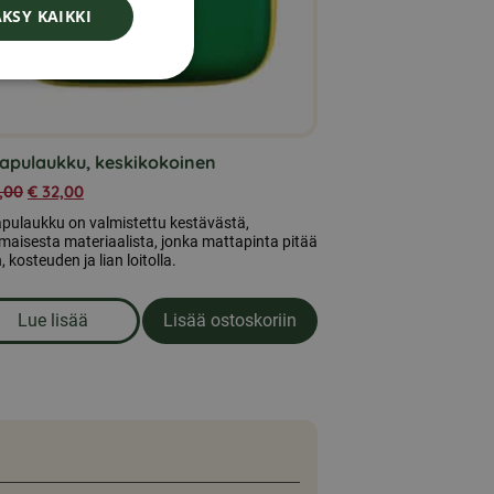
DANISH
KSY KAIKKI
NORWEGIAN
iapulaukku, keskikokoinen
,00
€
32,00
apulaukku on valmistettu kestävästä,
aisesta materiaalista, jonka mattapinta pitää
, kosteuden ja lian loitolla.
Lue lisää
Lisää ostoskoriin
om produkten Ensiapulaukku, keskikokoinen
Anonym