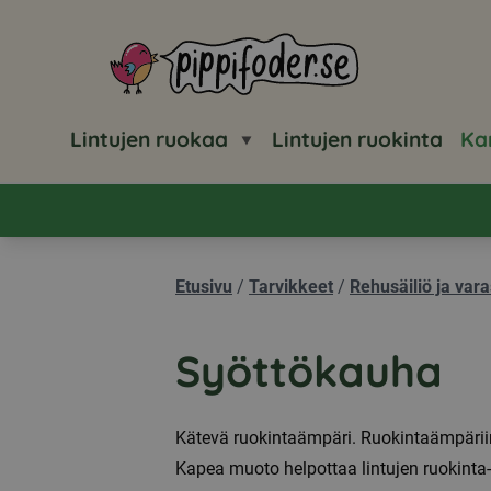
Pippifoder logo
Lintujen ruokaa
Lintujen ruokinta
Ka
Etusivu
/
Tarvikkeet
/
Rehusäiliö ja vara
Syöttökauha
Kätevä ruokintaämpäri. Ruokintaämpäriin
Kapea muoto helpottaa lintujen ruokinta-