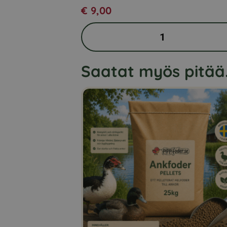
€
9,00
Syöttökauha
määrä
Saatat myös pitää.