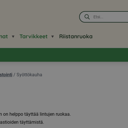
Products
search
nat
Tarvikkeet
Riistanruoka
stointi
/
Syöttökauha
 on helppo täyttää lintujen ruokaa.
astioiden täyttämistä.