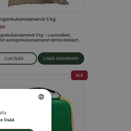
ingonkukansiemeniä 5 kg
,00
ngonkukansiemenet 5 kg – Luonnolliset,
tut auringonkukansiemenet elintarvikekäytt...
Lue lisää
Lisää ostoskoriin
om produkten Auringonkukansiemeniä 5 kg
ALE
llä
SWEDISH
e lisää
FINNISH