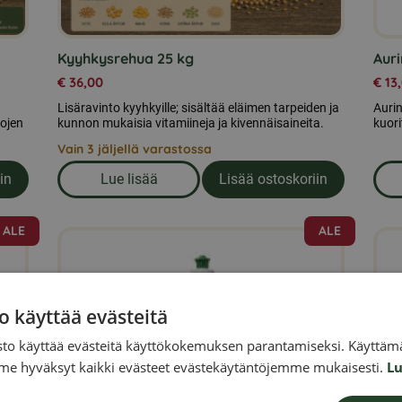
Kyyhkysrehua 25 kg
Aur
€
36,00
€
13
Lisäravinto kyyhkyille; sisältää eläimen tarpeiden ja
Auri
kojen
kunnon mukaisia vitamiineja ja kivennäisaineita.
kuori
Vain 3 jäljellä varastossa
in
Lue lisää
Lisää ostoskoriin
tit 25 kg
om produkten Kyyhkysrehua 25 kg
ALE
ALE
o käyttää evästeitä
to käyttää evästeitä käyttökokemuksen parantamiseksi. Käyttämä
e hyväksyt kaikki evästeet evästekäytäntöjemme mukaisesti.
Lu