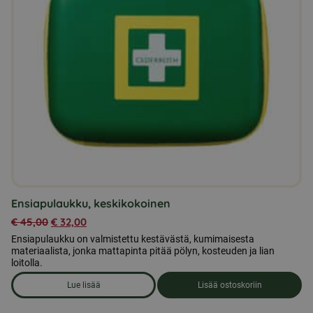
Ensiapulaukku, keskikokoinen
€
45,00
€
32,00
Ensiapulaukku on valmistettu kestävästä, kumimaisesta
materiaalista, jonka mattapinta pitää pölyn, kosteuden ja lian
loitolla.
Lue lisää
Lisää ostoskoriin
om produkten Ensiapulaukku, keskikokoinen