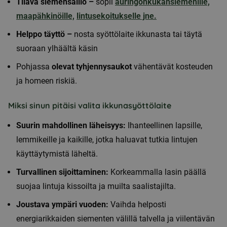
Tilava siemensäiliö –
sopii
auringonkukansiemenille,
maapähkinöille,
lintusekoitukselle jne.
Helppo täyttö –
nosta syöttölaite ikkunasta tai täytä
suoraan ylhäältä käsin
Pohjassa
olevat tyhjennysaukot
vähentävät kosteuden
ja homeen riskiä.
Miksi sinun pitäisi valita ikkunasyöttölaite
Suurin mahdollinen läheisyys:
Ihanteellinen lapsille,
lemmikeille ja kaikille, jotka haluavat tutkia lintujen
käyttäytymistä läheltä.
Turvallinen sijoittaminen:
Korkeammalla lasin päällä
suojaa lintuja kissoilta ja muilta saalistajilta.
Joustava ympäri vuoden:
Vaihda helposti
energiarikkaiden siementen välillä talvella ja viilentävän