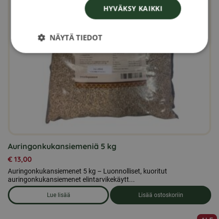
HYVÄKSY KAIKKI
NÄYTÄ TIEDOT
Auringonkukansiemeniä 5 kg
€
13,00
Auringonkukansiemenet 5 kg – Luonnolliset, kuoritut
auringonkukansiemenet elintarvikekäytt...
Lue lisää
Lisää ostoskoriin
om produkten Auringonkukansiemeniä 5 kg