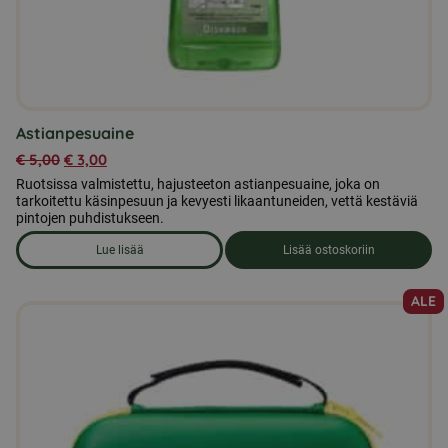
Astianpesuaine
€
5,00
€
3,00
Ruotsissa valmistettu, hajusteeton astianpesuaine, joka on
tarkoitettu käsinpesuun ja kevyesti likaantuneiden, vettä kestäviä
pintojen puhdistukseen.
Lue lisää
Lisää ostoskoriin
om produkten Astianpesuaine
ALE