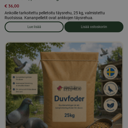
€
36,00
Ankoille tarkoitettu pelletoitu täysrehu, 25 kg, valmistettu
Ruotsissa. Kananpelletit ovat ankkojen täysrehua.
Lue lisää
Lisää ostoskoriin
om produkten Ankanrehu, pelletit 25 kg