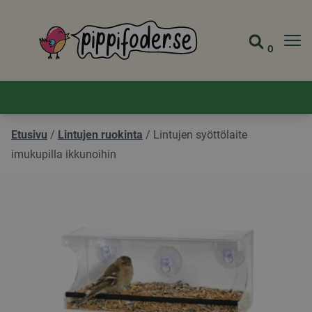
Pippifoder logo
0
Siirry s
Näytä 
Etusivu
/
Lintujen ruokinta
/
Lintujen syöttölaite
imukupilla ikkunoihin