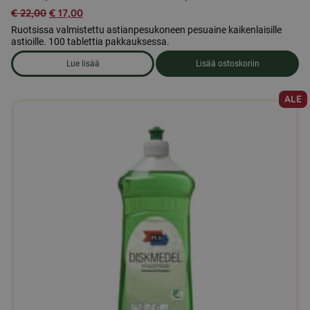
€
22,00
€
17,00
Ruotsissa valmistettu astianpesukoneen pesuaine kaikenlaisille
astioille. 100 tablettia pakkauksessa.
Lue lisää
Lisää ostoskoriin
om produkten Astianpesukoneen tabletit, 100 kpl
ALE