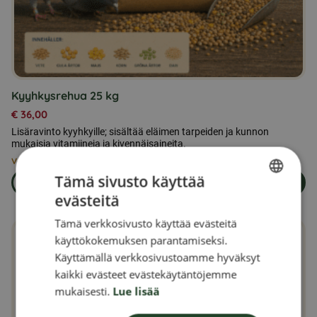
Kyyhkysrehua 25 kg
€
36,00
Lisäravinto kyyhkyille; sisältää eläimen tarpeiden ja kunnon
mukaisia vitamiineja ja kivennäisaineita.
Vain 3 jäljellä varastossa
Tämä sivusto käyttää
Lue lisää
Lisää ostoskoriin
om produkten Kyyhkysrehua 25 kg
evästeitä
SWEDISH
Tämä verkkosivusto käyttää evästeitä
FINNISH
käyttökokemuksen parantamiseksi.
DANISH
Käyttämällä verkkosivustoamme hyväksyt
kaikki evästeet evästekäytäntöjemme
NORWEGIAN
mukaisesti.
Lue lisää