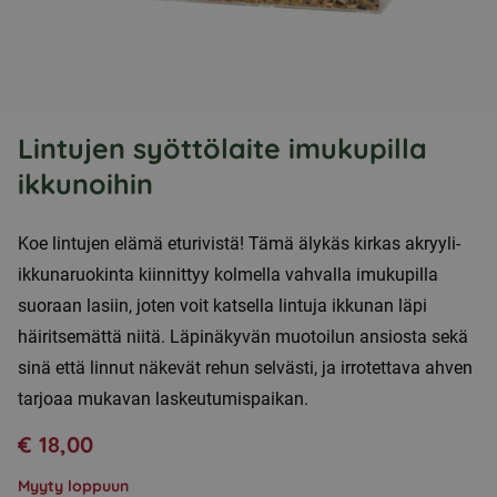
Lintujen syöttölaite imukupilla
ikkunoihin
Koe lintujen elämä eturivistä! Tämä älykäs kirkas akryyli-
ikkunaruokinta kiinnittyy kolmella vahvalla imukupilla
suoraan lasiin, joten voit katsella lintuja ikkunan läpi
häiritsemättä niitä. Läpinäkyvän muotoilun ansiosta sekä
sinä että linnut näkevät rehun selvästi, ja irrotettava ahven
tarjoaa mukavan laskeutumispaikan.
€
18,00
Myyty loppuun