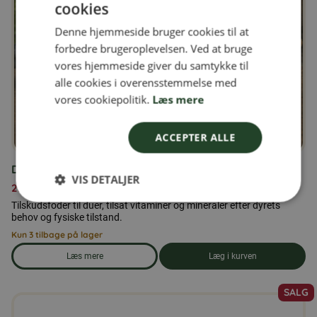
cookies
SWEDISH
Denne hjemmeside bruger cookies til at
FINNISH
forbedre brugeroplevelsen. Ved at bruge
DANISH
vores hjemmeside giver du samtykke til
alle cookies i overensstemmelse med
NORWEGIAN
vores cookiepolitik.
Læs mere
ACCEPTER ALLE
Duerfoder 25 kg
VIS DETALJER
279,00
kr.
Tilskudsfoder til duer, tilsat vitaminer og mineraler efter dyrets
behov og fysiske tilstand.
Kun 3 tilbage på lager
Læs mere
Læg i kurven
om produkten Duerfoder 25 kg
SALG