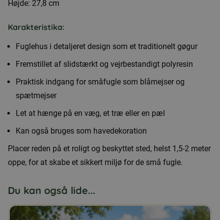
Højde: 27,8 cm
et
gøgur
Karakteristika:
antal
Fuglehus i detaljeret design som et traditionelt gøgur
Fremstillet af slidstærkt og vejrbestandigt polyresin
Praktisk indgang for småfugle som blåmejser og
spætmejser
Let at hænge på en væg, et træ eller en pæl
Kan også bruges som havedekoration
Placer reden på et roligt og beskyttet sted, helst 1,5-2 meter
oppe, for at skabe et sikkert miljø for de små fugle.
Du kan også lide...