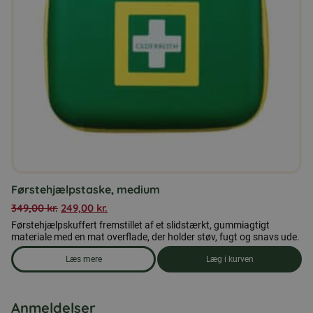
Førstehjælpstaske, medium
349,00
kr.
249,00
kr.
Førstehjælpskuffert fremstillet af et slidstærkt, gummiagtigt
materiale med en mat overflade, der holder støv, fugt og snavs ude.
Læs mere
Læg i kurven
om produkten Førstehjælpstaske, medium
Anmeldelser