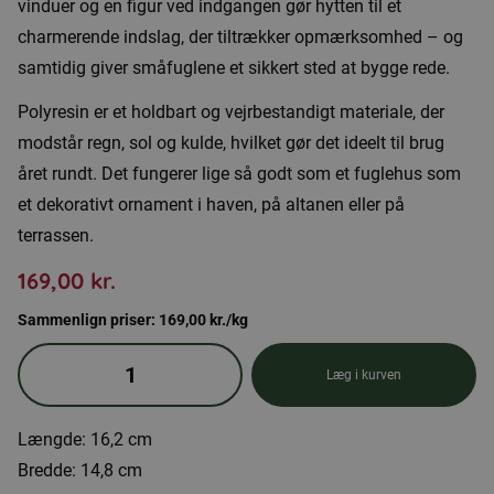
vinduer og en figur ved indgangen gør hytten til et
charmerende indslag, der tiltrækker opmærksomhed – og
samtidig giver småfuglene et sikkert sted at bygge rede.
Polyresin er et holdbart og vejrbestandigt materiale, der
modstår regn, sol og kulde, hvilket gør det ideelt til brug
året rundt. Det fungerer lige så godt som et fuglehus som
et dekorativt ornament i haven, på altanen eller på
terrassen.
169,00
kr.
Sammenlign priser:
169,00
kr.
/kg
Fuglehus
Læg i kurven
i
polyresin
Længde: 16,2 cm
formet
Bredde: 14,8 cm
som