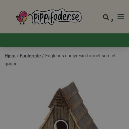
Pippifoder logo
0
Gå til 
Se din
Hjem
/
Fuglerede
/
Fuglehus i polyresin formet som et
gøgur