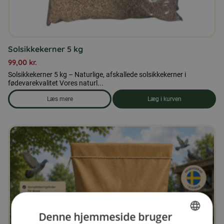
Solsikkekerner 5 kg
99,00
kr.
Solsikkekerner 5 kg – Naturlige, afskallede solsikkekerner i
fødevarekvalitet Vores naturl...
Læs mere
Læg i kurven
om produkten Solsikkekerner 5 kg
Denne hjemmeside bruger